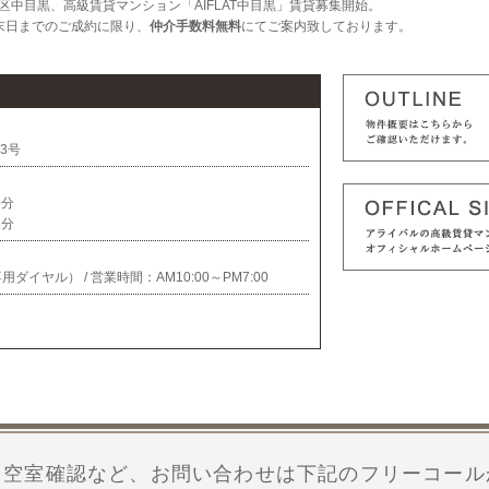
区中目黒、高級賃貸マンション「AIFLAT中目黒」賃貸募集開始。
末日までのご成約に限り、
仲介手数料無料
にてご案内致しております。
3号
5分
8分
客様専用ダイヤル） / 営業時間：
AM10:00～PM7:00
・空室確認など、お問い合わせは下記のフリーコール