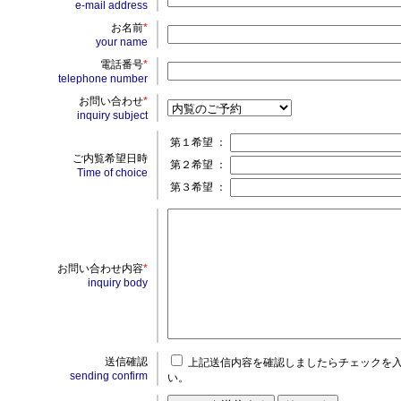
e-mail address
お名前
*
your name
電話番号
*
telephone number
お問い合わせ
*
inquiry subject
第１希望 ：
ご内覧希望日時
第２希望 ：
Time of choice
第３希望 ：
お問い合わせ内容
*
inquiry body
送信確認
上記送信内容を確認しましたらチェックを
sending confirm
い。