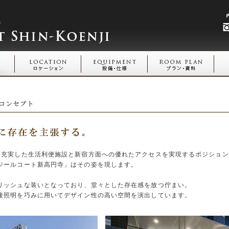
。充実した生活利便施設と新宿方面への優れたアクセスを実現するポジション
ジールコート新高円寺」はその姿を現します。
リッシュな装いとなっており、堂々とした存在感を放つ佇まい。
接照明を巧みに用いてデザイン性の高い空間を演出しています。