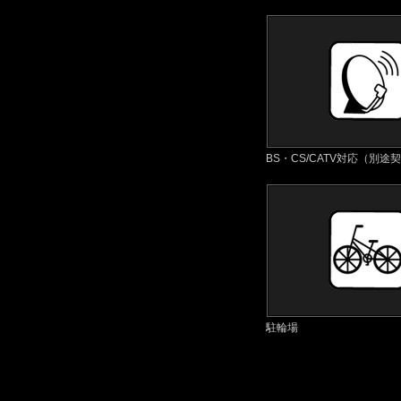
BS・CS/CATV対応（別途
駐輪場