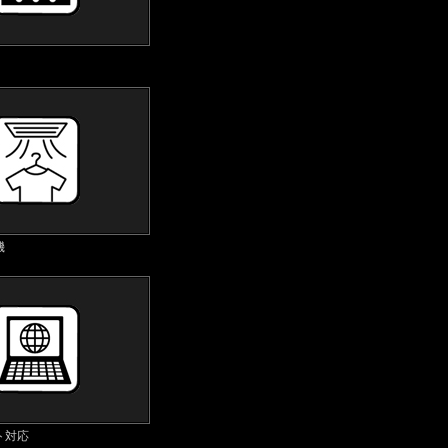
機
ト対応