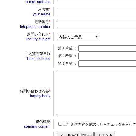
e-mail address
お名前
*
your name
電話番号
*
telephone number
お問い合わせ
*
inquiry subject
第１希望 ：
ご内覧希望日時
第２希望 ：
Time of choice
第３希望 ：
お問い合わせ内容
*
inquiry body
送信確認
上記送信内容を確認したらチェックを入れて
sending confirm