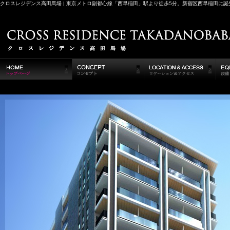
クロスレジデンス高田馬場 | 東京メトロ副都心線「西早稲田」駅より徒歩5分。新宿区西早稲田に