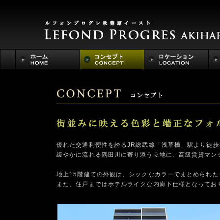
優れた交通利便性を誇るJR総武線「浅草橋」駅より徒歩
緩やかに流れる隅田川に寄り添う立地に、高級賃貸マン
地上15階建ての外観は、シックなカラーでまとめられ
また、住戸まではホテルライクな内廊下仕様となってお