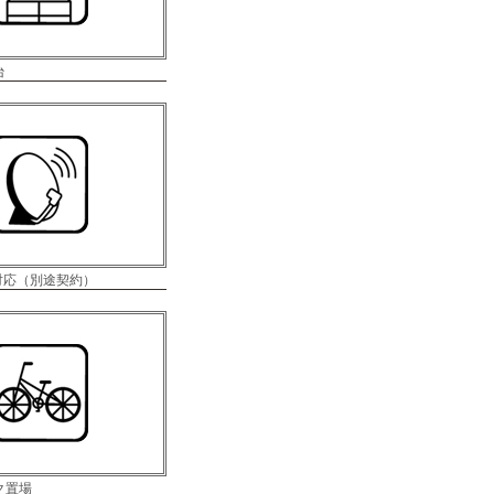
台
°対応（別途契約）
ク置場