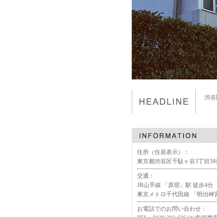
渋谷
住所（住居表示）：
東京都渋谷区千駄ヶ谷3丁目59
交通：
JR山手線 「原宿」駅 徒歩4分
東京メトロ千代田線 「明治神宮
お電話でのお問い合わせ：