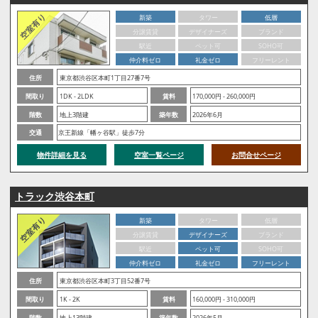
新築
タワー
低層
分譲賃貸
デザイナーズ
ブランド
駅近
ペット可
SOHO可
仲介料ゼロ
礼金ゼロ
フリーレント
住所
東京都渋谷区本町1丁目27番7号
間取り
1DK - 2LDK
賃料
170,000円 - 260,000円
階数
地上3階建
築年数
2026年6月
交通
京王新線「幡ヶ谷駅」徒歩7分
物件詳細を見る
空室一覧ページ
お問合せページ
トラック渋谷本町
新築
タワー
低層
分譲賃貸
デザイナーズ
ブランド
駅近
ペット可
SOHO可
仲介料ゼロ
礼金ゼロ
フリーレント
住所
東京都渋谷区本町3丁目52番7号
間取り
1K - 2K
賃料
160,000円 - 310,000円
階数
地上13階建
築年数
2026年5月