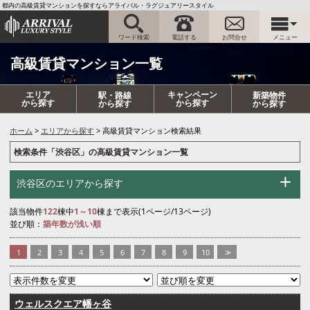
都内の高級賃貸マンションを探すならアライバル・ラグジュアリースタイル
ワード検索
電話する
お問合せ
メニュー
高級賃貸マンション一覧
エリア
キャンペーン
駅・路線
新築物件
から探す
から探す
から探す
から探す
ホーム
エリアから探す
高級賃貸マンション検索結果
検索条件「渋谷区」の高級賃貸マンション一覧
渋谷区のエリアから探す
該当物件
122
棟中
1～10
棟まで表示(1ページ/13ページ)
並び順：
築年数が浅い順
1
2
3
4
5
6
7
8
9
10
>>
ウェルスクエア幡ヶ谷