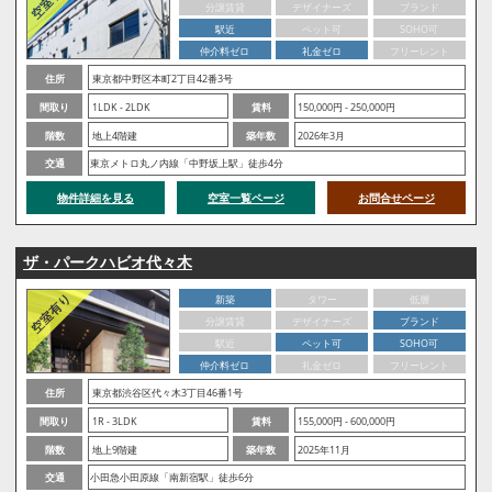
分譲賃貸
デザイナーズ
ブランド
駅近
ペット可
SOHO可
仲介料ゼロ
礼金ゼロ
フリーレント
住所
東京都中野区本町2丁目42番3号
間取り
1LDK - 2LDK
賃料
150,000円 - 250,000円
階数
地上4階建
築年数
2026年3月
交通
東京メトロ丸ノ内線「中野坂上駅」徒歩4分
物件詳細を見る
空室一覧ページ
お問合せページ
ザ・パークハビオ代々木
新築
タワー
低層
分譲賃貸
デザイナーズ
ブランド
駅近
ペット可
SOHO可
仲介料ゼロ
礼金ゼロ
フリーレント
住所
東京都渋谷区代々木3丁目46番1号
間取り
1R - 3LDK
賃料
155,000円 - 600,000円
階数
地上9階建
築年数
2025年11月
交通
小田急小田原線「南新宿駅」徒歩6分