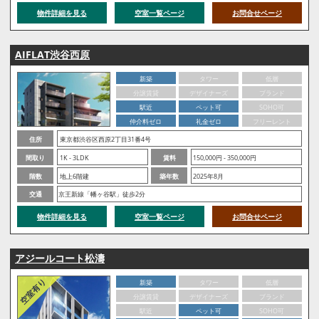
物件詳細を見る
空室一覧ページ
お問合せページ
AIFLAT渋谷西原
新築
タワー
低層
分譲賃貸
デザイナーズ
ブランド
駅近
ペット可
SOHO可
仲介料ゼロ
礼金ゼロ
フリーレント
住所
東京都渋谷区西原2丁目31番4号
間取り
1K - 3LDK
賃料
150,000円 - 350,000円
階数
地上6階建
築年数
2025年8月
交通
京王新線「幡ヶ谷駅」徒歩2分
物件詳細を見る
空室一覧ページ
お問合せページ
アジールコート松濤
新築
タワー
低層
分譲賃貸
デザイナーズ
ブランド
駅近
ペット可
SOHO可