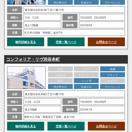
仲介料ゼロ
礼金ゼロ
フリーレント
住所
東京都渋谷区松濤2丁目11番15号
間取り
1DK - 1LDK
賃料
150,000円 - 250,000円
階数
地上12階建
築年数
2025年8月
交通
京王井の頭線「神泉駅」徒歩7分
物件詳細を見る
空室一覧ページ
お問合せページ
コンフォリア・リヴ渋谷本町
新築
タワー
低層
分譲賃貸
デザイナーズ
ブランド
駅近
ペット可
SOHO可
仲介料ゼロ
礼金ゼロ
フリーレント
住所
東京都渋谷区本町5丁目14番15号
間取り
1LDK - 2LDK
賃料
190,000円 - 300,000円
階数
地上5階建
築年数
2025年7月
交通
都営大江戸線「西新宿五丁目駅」徒歩10分
物件詳細を見る
空室一覧ページ
お問合せページ