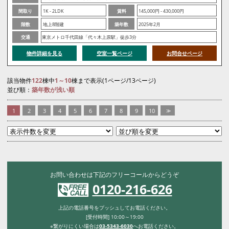
間取り
1K - 2LDK
賃料
145,000円 - 430,000円
階数
地上8階建
築年数
2025年2月
交通
東京メトロ千代田線「代々木上原駅」徒歩3分
物件詳細を見る
空室一覧ページ
お問合せページ
該当物件
122
棟中
1～10
棟まで表示(1ページ/13ページ)
並び順：
築年数が浅い順
1
2
3
4
5
6
7
8
9
10
>>
お問い合わせは下記のフリーコールからどうぞ
0120-216-626
上記の電話番号をプッシュしてお電話ください。
[受付時間] 10:00～19:00
※繋がりにくい場合は
03-5343-6030
へお電話ください。