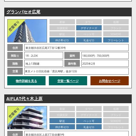
グランパセオ広尾
新築
タワー
低層
分譲賃貸
デザイナーズ
ブランド
駅近
ペット可
SOHO可
仲介料ゼロ
礼金ゼロ
フリーレント
住所
東京都渋谷区広尾3丁目12番39号
間取り
1R - 2LDK
賃料
180,000円 - 700,000円
階数
地上13階建
築年数
2025年2月
交通
東京メトロ日比谷線「恵比寿駅」徒歩12分
物件詳細を見る
空室一覧ページ
お問合せページ
AIFLAT代々木上原
新築
タワー
低層
分譲賃貸
デザイナーズ
ブランド
駅近
ペット可
SOHO可
仲介料ゼロ
礼金ゼロ
フリーレント
住所
東京都渋谷区上原3丁目44番9号