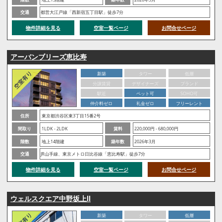
交通
都営大江戸線「西新宿五丁目駅」徒歩7分
物件詳細を見る
空室一覧ページ
お問合せページ
アーバンブリーズ恵比寿
新築
タワー
低層
分譲賃貸
デザイナーズ
ブランド
駅近
ペット可
SOHO可
仲介料ゼロ
礼金ゼロ
フリーレント
住所
東京都渋谷区東3丁目15番2号
間取り
1LDK - 2LDK
賃料
220,000円 - 680,000円
階数
地上14階建
築年数
2026年3月
交通
JR山手線、東京メトロ日比谷線「恵比寿駅」徒歩7分
物件詳細を見る
空室一覧ページ
お問合せページ
ウェルスクエア中野坂上Ⅱ
新築
タワー
低層