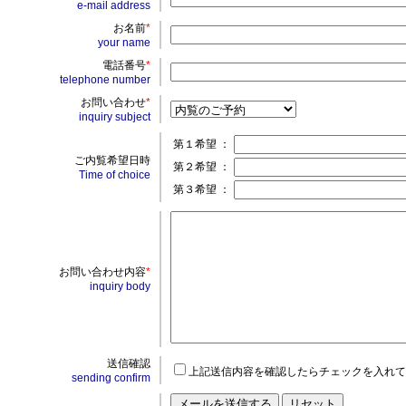
e-mail address
お名前
*
your name
電話番号
*
telephone number
お問い合わせ
*
inquiry subject
第１希望 ：
ご内覧希望日時
第２希望 ：
Time of choice
第３希望 ：
お問い合わせ内容
*
inquiry body
送信確認
上記送信内容を確認したらチェックを入れて
sending confirm