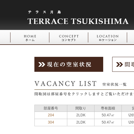
部屋番号
間取り
専有面積
204
2LDK
50.47㎡
\26
304
2LDK
50.47㎡
\26