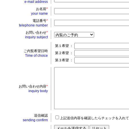
e-mail address
お名前
*
your name
電話番号
*
telephone number
お問い合わせ
*
inquiry subject
第１希望 ：
ご内覧希望日時
第２希望 ：
Time of choice
第３希望 ：
お問い合わせ内容
*
inquiry body
送信確認
上記送信内容を確認したらチェックを入れて
sending confirm