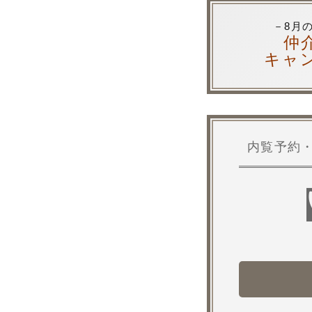
－8月
仲
キャ
内覧予約