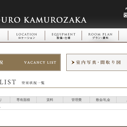
り
専有面積
賃料
管理費
敷金/礼金
。