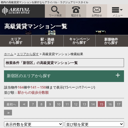
都内の高級賃貸マンションを探すならアライバル・ラグジュアリースタイル
ワード検索
電話する
お問合せ
メニュー
高級賃貸マンション一覧
エリア
キャンペーン
駅・路線
新築物件
から探す
から探す
から探す
から探す
ホーム
エリアから探す
高級賃貸マンション検索結果
検索条件「新宿区」の高級賃貸マンション一覧
新宿区のエリアから探す
該当物件
164
棟中
141～150
棟まで表示(15ページ/17ページ)
並び順：
駅からの徒歩分数順
最初へ
<<
7
8
9
10
11
12
13
14
15
16
17
>>