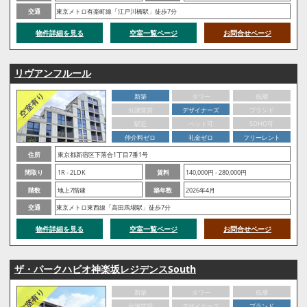
交通
東京メトロ有楽町線「江戸川橋駅」徒歩7分
物件詳細を見る
空室一覧ページ
お問合せページ
リヴアンフルール
新築
タワー
低層
分譲賃貸
デザイナーズ
ブランド
駅近
ペット可
SOHO可
仲介料ゼロ
礼金ゼロ
フリーレント
住所
東京都新宿区下落合1丁目7番1号
間取り
1R - 2LDK
賃料
140,000円 - 280,000円
階数
地上7階建
築年数
2026年4月
交通
東京メトロ東西線「高田馬場駅」徒歩7分
物件詳細を見る
空室一覧ページ
お問合せページ
ザ・パークハビオ神楽坂レジデンスSouth
新築
タワー
低層
分譲賃貸
デザイナーズ
ブランド