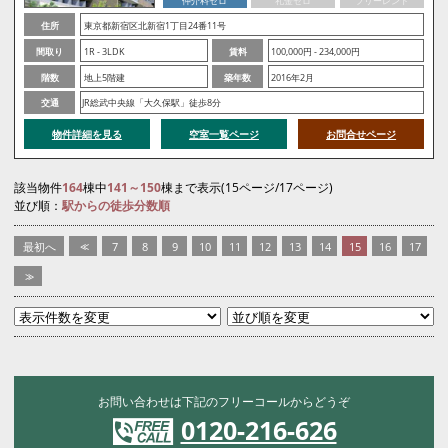
仲介料ゼロ
礼金ゼロ
フリーレント
住所
東京都新宿区北新宿1丁目24番11号
間取り
1R - 3LDK
賃料
100,000円 - 234,000円
階数
地上5階建
築年数
2016年2月
交通
JR総武中央線「大久保駅」徒歩8分
物件詳細を見る
空室一覧ページ
お問合せページ
該当物件
164
棟中
141～150
棟まで表示(15ページ/17ページ)
並び順：
駅からの徒歩分数順
最初へ
<<
7
8
9
10
11
12
13
14
15
16
17
>>
お問い合わせは下記のフリーコールからどうぞ
0120-216-626