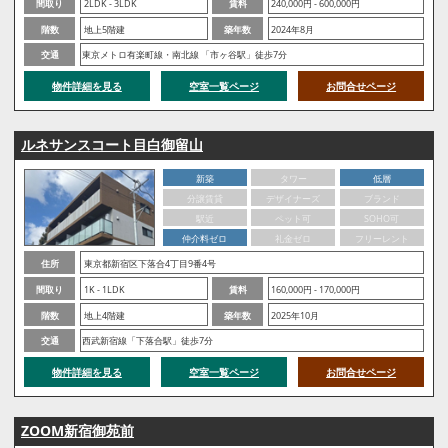
間取り
2LDK - 3LDK
賃料
240,000円 - 600,000円
階数
地上5階建
築年数
2024年8月
交通
東京メトロ有楽町線・南北線 「市ヶ谷駅」徒歩7分
物件詳細を見る
空室一覧ページ
お問合せページ
ルネサンスコート目白御留山
新築
タワー
低層
分譲賃貸
デザイナーズ
ブランド
駅近
ペット可
SOHO可
仲介料ゼロ
礼金ゼロ
フリーレント
住所
東京都新宿区下落合4丁目9番4号
間取り
1K - 1LDK
賃料
160,000円 - 170,000円
階数
地上4階建
築年数
2025年10月
交通
西武新宿線「下落合駅」徒歩7分
物件詳細を見る
空室一覧ページ
お問合せページ
ZOOM新宿御苑前