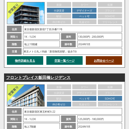
新築
タワー
低層
分譲賃貸
デザイナーズ
ブランド
駅近
ペット可
SOHO可
仲介料ゼロ
礼金ゼロ
フリーレント
住所
東京都新宿区新宿1丁目26番11号
間取り
1K - 1LDK
賃料
130,000円 - 200,000円
階数
地上15階建
築年数
2024年9月
交通
東京メトロ丸ノ内線「新宿御苑前駅」徒歩7分
物件詳細を見る
空室一覧ページ
お問合せページ
フロントプレイス飯田橋レジデンス
新築
タワー
低層
分譲賃貸
デザイナーズ
ブランド
駅近
ペット可
SOHO可
仲介料ゼロ
礼金ゼロ
フリーレント
住所
東京都新宿区東五軒町6-22
間取り
1K - 1LDK
賃料
125,000円 - 180,000円
階数
地上7階建
築年数
2024年9月