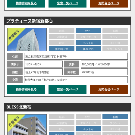
物件詳細を見る
空室一覧ページ
お問合せページ
プラティーヌ新宿新都心
新築
タワー
低層
分譲賃貸
デザイナーズ
ブランド
駅近
ペット可
SOHO可
仲介料ゼロ
礼金ゼロ
フリーレント
住所
東京都新宿区西新宿4丁目34番7号
間取り
1LDK - 4LDK
賃料
180,000円 - 1,643,000円
階数
地上27階地下1階建
築年数
2008年5月
交通
都営大江戸線「都庁前駅」徒歩8分
物件詳細を見る
空室一覧ページ
お問合せページ
BLESS北新宿
新築
タワー
低層
分譲賃貸
デザイナーズ
ブランド
駅近
ペット可
SOHO可