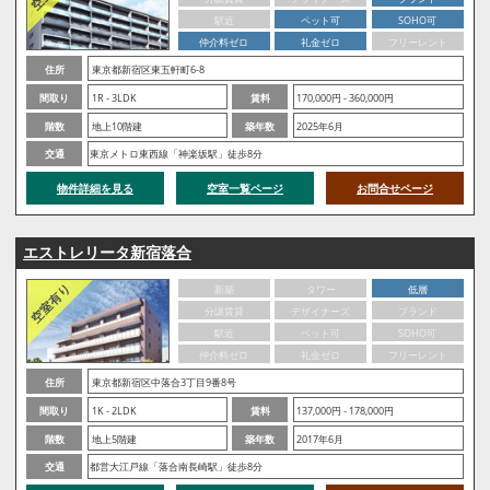
駅近
ペット可
SOHO可
仲介料ゼロ
礼金ゼロ
フリーレント
住所
東京都新宿区東五軒町6-8
間取り
1R - 3LDK
賃料
170,000円 - 360,000円
階数
地上10階建
築年数
2025年6月
交通
東京メトロ東西線「神楽坂駅」徒歩8分
物件詳細を見る
空室一覧ページ
お問合せページ
エストレリータ新宿落合
新築
タワー
低層
分譲賃貸
デザイナーズ
ブランド
駅近
ペット可
SOHO可
仲介料ゼロ
礼金ゼロ
フリーレント
住所
東京都新宿区中落合3丁目9番8号
間取り
1K - 2LDK
賃料
137,000円 - 178,000円
階数
地上5階建
築年数
2017年6月
交通
都営大江戸線「落合南長崎駅」徒歩8分