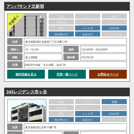
アンパサンド北新宿
新築
タワー
低層
分譲賃貸
デザイナーズ
ブランド
駅近
ペット可
SOHO可
仲介料ゼロ
礼金ゼロ
フリーレント
住所
東京都新宿区北新宿1丁目29番12号
間取り
1K - 1SLDK
賃料
120,000円 - 250,000円
階数
地上8階建
築年数
2023年3月
交通
JR総武中央線「大久保駅」徒歩7分
物件詳細を見る
空室一覧ページ
お問合せページ
343レジデンス市ヶ谷
新築
タワー
低層
分譲賃貸
デザイナーズ
ブランド
駅近
ペット可
SOHO可
仲介料ゼロ
礼金ゼロ
フリーレント
住所
東京都新宿払方町10番1号