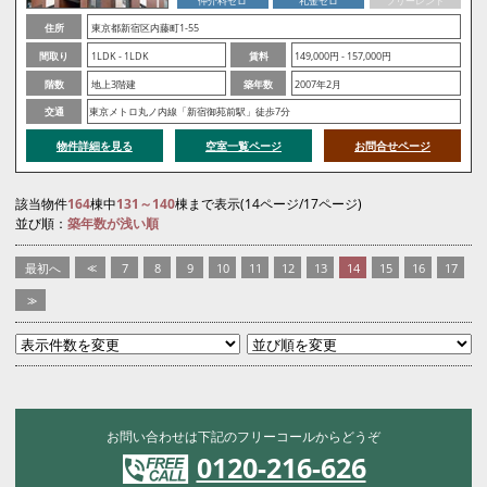
仲介料ゼロ
礼金ゼロ
フリーレント
住所
東京都新宿区内藤町1-55
間取り
1LDK - 1LDK
賃料
149,000円 - 157,000円
階数
地上3階建
築年数
2007年2月
交通
東京メトロ丸ノ内線「新宿御苑前駅」徒歩7分
物件詳細を見る
空室一覧ページ
お問合せページ
該当物件
164
棟中
131～140
棟まで表示(14ページ/17ページ)
並び順：
築年数が浅い順
最初へ
<<
7
8
9
10
11
12
13
14
15
16
17
>>
お問い合わせは下記のフリーコールからどうぞ
0120-216-626