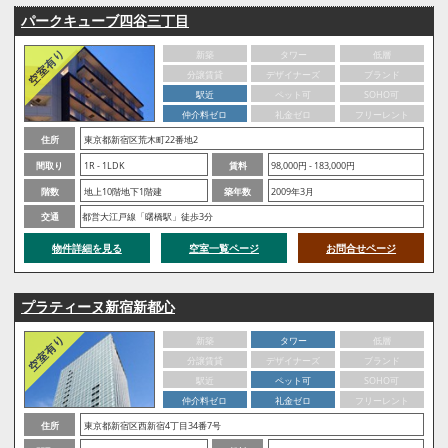
パークキューブ四谷三丁目
新築
タワー
低層
分譲賃貸
デザイナーズ
ブランド
駅近
ペット可
SOHO可
仲介料ゼロ
礼金ゼロ
フリーレント
住所
東京都新宿区荒木町22番地2
間取り
1R - 1LDK
賃料
98,000円 - 183,000円
階数
地上10階地下1階建
築年数
2009年3月
交通
都営大江戸線「曙橋駅」徒歩3分
物件詳細を見る
空室一覧ページ
お問合せページ
プラティーヌ新宿新都心
新築
タワー
低層
分譲賃貸
デザイナーズ
ブランド
駅近
ペット可
SOHO可
仲介料ゼロ
礼金ゼロ
フリーレント
住所
東京都新宿区西新宿4丁目34番7号