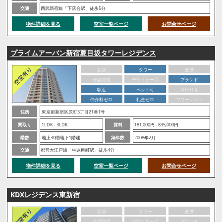
交通
西武新宿線「下落合駅」徒歩5分
物件詳細を見る
空室一覧ページ
お問合せページ
プライムアーバン新宿夏目坂タワーレジデンス
新築
タワー
低層
分譲賃貸
デザイナーズ
ブランド
駅近
ペット可
SOHO可
仲介料ゼロ
礼金ゼロ
フリーレント
住所
東京都新宿区原町3丁目21番1号
間取り
1LDK - 3LDK
賃料
181,000円 - 835,000円
階数
地上30階地下1階建
築年数
2008年2月
交通
都営大江戸線「牛込柳町駅」徒歩4分
物件詳細を見る
空室一覧ページ
お問合せページ
KDXレジデンス東新宿
新築
タワー
低層
分譲賃貸
デザイナーズ
ブランド