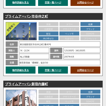
物件詳細を見る
空室一覧ページ
お問合せページ
プライムアーバン市谷仲之町
新築
タワー
低層
分譲賃貸
デザイナーズ
ブランド
駅近
ペット可
SOHO可
仲介料ゼロ
礼金ゼロ
フリーレント
住所
東京都新宿区市谷仲之町2番40号
間取り
1K - 2LDK
賃料
129,000円 - 340,000円
階数
地上5階建
築年数
2007年4月
交通
都営新宿線「曙橋駅」徒歩3分
物件詳細を見る
空室一覧ページ
お問合せページ
プライムアーバン新宿内藤町
新築
タワー
低層
分譲賃貸
デザイナーズ
ブランド
駅近
ペット可
SOHO可