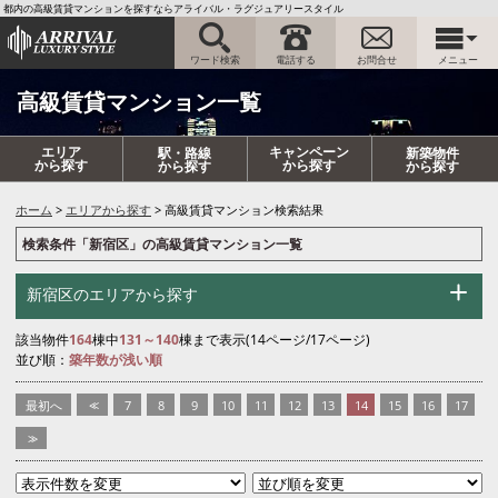
都内の高級賃貸マンションを探すならアライバル・ラグジュアリースタイル
ワード検索
電話する
お問合せ
メニュー
高級賃貸マンション一覧
エリア
キャンペーン
駅・路線
新築物件
から探す
から探す
から探す
から探す
ホーム
エリアから探す
高級賃貸マンション検索結果
検索条件「新宿区」の高級賃貸マンション一覧
新宿区のエリアから探す
該当物件
164
棟中
131～140
棟まで表示(14ページ/17ページ)
並び順：
築年数が浅い順
最初へ
<<
7
8
9
10
11
12
13
14
15
16
17
>>