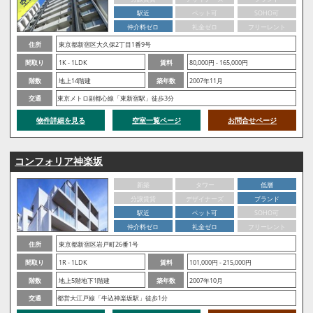
駅近
ペット可
SOHO可
仲介料ゼロ
礼金ゼロ
フリーレント
住所
東京都新宿区大久保2丁目1番9号
間取り
1K - 1LDK
賃料
80,000円 - 165,000円
階数
地上14階建
築年数
2007年11月
交通
東京メトロ副都心線「東新宿駅」徒歩3分
物件詳細を見る
空室一覧ページ
お問合せページ
コンフォリア神楽坂
新築
タワー
低層
分譲賃貸
デザイナーズ
ブランド
駅近
ペット可
SOHO可
仲介料ゼロ
礼金ゼロ
フリーレント
住所
東京都新宿区岩戸町26番1号
間取り
1R - 1LDK
賃料
101,000円 - 215,000円
階数
地上5階地下1階建
築年数
2007年10月
交通
都営大江戸線「牛込神楽坂駅」徒歩1分