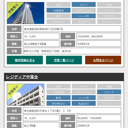
新築
タワー
低層
分譲賃貸
デザイナーズ
ブランド
駅近
ペット可
SOHO可
仲介料ゼロ
礼金ゼロ
フリーレント
住所
東京都新宿区西新宿6丁目20番7号
間取り
1K - 1LDK
賃料
150,000円 - 284,000円
階数
地上44階地下4階建
築年数
2008年2月
交通
都営大江戸線「西新宿五丁目駅」徒歩6分
物件詳細を見る
空室一覧ページ
お問合せページ
レジディア中落合
新築
タワー
低層
分譲賃貸
デザイナーズ
ブランド
駅近
ペット可
SOHO可
仲介料ゼロ
礼金ゼロ
フリーレント
住所
東京都新宿区中落合１丁目5番2、3、5号
間取り
1R - 2LDK
賃料
80,000円 - 194,000円
階数
地上7階建
築年数
2008年2月