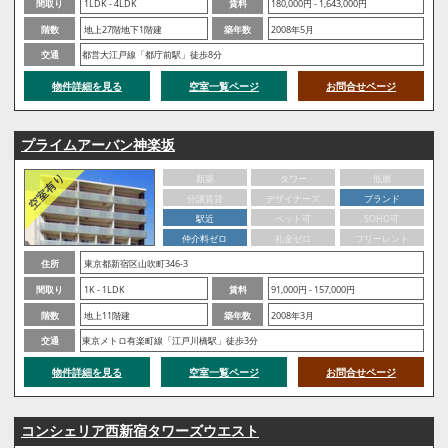
間取り
1LDK - 4LDK
賃料
180,000円 - 1,643,000円
階数
地上27階地下1階建
築年数
2008年5月
交通
都営大江戸線「都庁前駅」徒歩8分
物件詳細を見る
空室一覧ページ
お問合せページ
プライムアーバン神楽坂
新築
タワー
低層
分譲賃貸
デザイナーズ
ブランド
駅近
ペット可
SOHO可
仲介料ゼロ
礼金ゼロ
フリーレント
住所
東京都新宿区山吹町346-3
間取り
1K - 1LDK
賃料
91,000円 - 157,000円
階数
地上11階建
築年数
2008年3月
交通
東京メトロ有楽町線「江戸川橋駅」徒歩3分
物件詳細を見る
空室一覧ページ
お問合せページ
コンシェリア西新宿タワーズウエスト