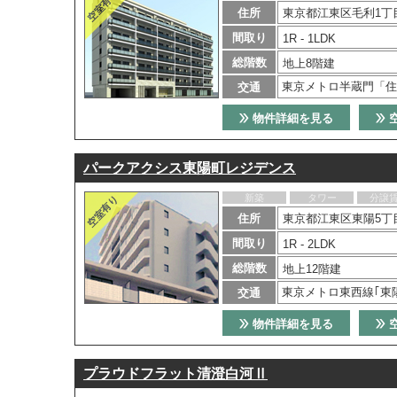
住所
東京都江東区毛利1丁
間取り
1R - 1LDK
総階数
地上8階建
東京メトロ半蔵門「住
交通
物件詳細を見る
パークアクシス東陽町レジデンス
新築
タワー
分譲
住所
東京都江東区東陽5丁目
間取り
1R - 2LDK
総階数
地上12階建
東京メトロ東西線｢東
交通
物件詳細を見る
プラウドフラット清澄白河Ⅱ