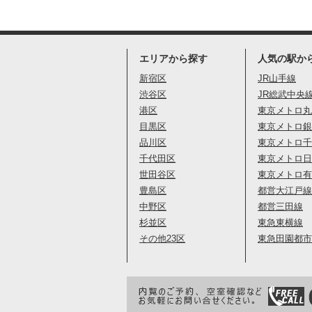
エリアから探す
人気の駅か
新宿区
JR山手線
渋谷区
JR総武中央
港区
東京メトロ丸
目黒区
東京メトロ銀
品川区
東京メトロ千
千代田区
東京メトロ日
世田谷区
東京メトロ有
豊島区
都営大江戸線
中野区
都営三田線
杉並区
東急東横線
その他23区
東急田園都市