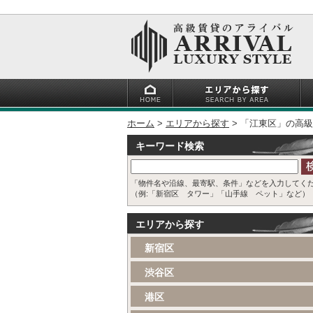
ホーム
エリアから探す
「江東区」の高級
キーワード検索
「物件名や沿線、最寄駅、条件」などを入力してく
（例:「新宿区 タワー」「山手線 ペット」など）
エリアから探す
新宿区
渋谷区
港区