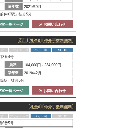
築年数
2021年9月
前仲町駅」徒歩5分
空室一覧ページ
お問い合わせ
フリー
礼金0
仲介手数料無料
レント
賃貸
デザイナーズ
ペット可
SOHO
目3番4号
賃料
104,000円 - 234,000円
築年数
2019年2月
場駅」徒歩5分
空室一覧ページ
お問い合わせ
礼金0
仲介手数料無料
賃貸
デザイナーズ
ペット可
SOHO
目6番5号