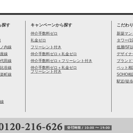
ら探す
キャンペーンから探す
こだわ
仲介手数料ゼロ
新築マン
線
礼金ゼロ
タワー(1
ノ内線
フリーレント付き
低層(5F
座線
仲介手数料ゼロ＋礼金ゼロ
デザイナ
代田線
仲介手数料ゼロ＋フリーレント付き
ブランド
比谷線
仲介手数料ゼロ＋礼金ゼロ
ペット相
フリーレント付き
楽町線
SOHO相
駅近(徒歩
線