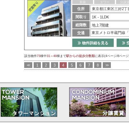
新築
タワー
分譲
住所
東京都江東区三好2丁目
間取り
1K - 1LDK
総階数
地上7階建
東京メトロ半蔵門線「
交通
物件詳細を見る
該当物件
73
棟中
31～40
棟まで
駅からの徒歩分数順
に表示(4ページ/8ページ
<<
1
2
3
4
5
6
7
8
>>