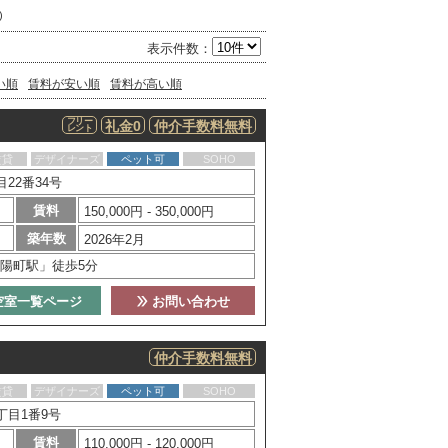
)
表示件数：
い順
賃料が安い順
賃料が高い順
フリー
礼金0
仲介手数料無料
レント
賃貸
デザイナーズ
ペット可
SOHO
22番34号
賃料
150,000円 - 350,000円
築年数
2026年2月
陽町駅」徒歩5分
空室一覧ページ
お問い合わせ
仲介手数料無料
賃貸
デザイナーズ
ペット可
SOHO
丁目1番9号
賃料
110,000円 - 120,000円