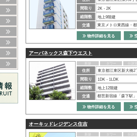
間取り
2K - 2K
総階数
地上9階建
東京メトロ東西線・都
交通
物件詳細を見る
アーバネックス森下ウエスト
新築
タワー
分譲
住所
東京都江東区新大橋2丁
間取り
1DK - 1LDK
総階数
地上12階建
都営新宿線「森下駅」
交通
物件詳細を見る
オーキッドレジデンス住吉
新築
タワー
分譲