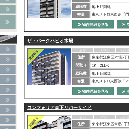
総階数
地上12階建
東京メトロ東西線「門
交通
物件詳細を見る
ザ・パークハビオ木場
新築
タワー
分譲
住所
東京都江東区木場6丁
間取り
1K - 2LDK
総階数
地上15階建
東京メトロ東西線「木
交通
物件詳細を見る
コンフォリア森下リバーサイド
新築
タワー
分譲
住所
東京都江東区常盤1丁