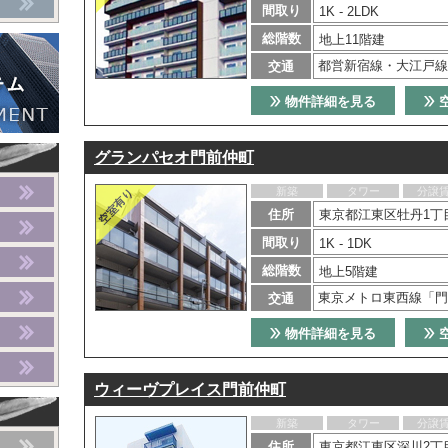
間取り
1K - 2LDK
総階数
地上11階建
都営新宿線・大江戸線
交通
物件詳細を見る
グランパセオ門前仲町
新築
タワー
分譲
住所
東京都江東区牡丹1丁目
間取り
1K - 1DK
総階数
地上5階建
東京メトロ東西線「門
交通
物件詳細を見る
ウィーヴプレイス門前仲町
新築
タワー
分譲
住所
東京都江東区深川2丁目