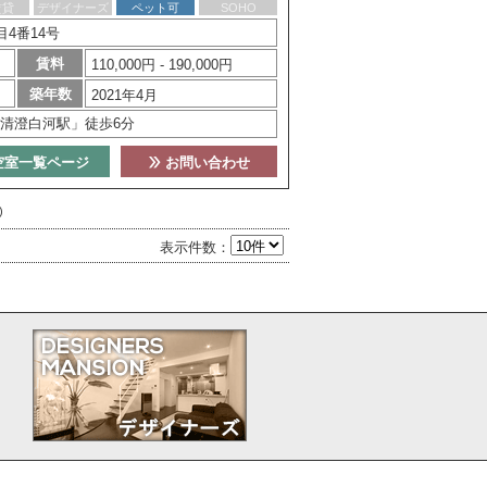
賃貸
デザイナーズ
ペット可
SOHO
4番14号
賃料
110,000円 - 190,000円
築年数
2021年4月
清澄白河駅」徒歩6分
空室一覧ページ
お問い合わせ
)
表示件数：