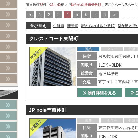
該当物件
73
棟中
31～40
棟まで
駅からの徒歩分数順
に表示(4ページ/8ページ
<<
1
2
3
4
5
6
7
8
>>
並び替え
住所順
新着順
駅からの徒歩分数順
築年数が浅
クレストコート東陽町
新築
タワー
分譲
住所
東京都江東区東陽3丁目
間取り
1LDK - 3LDK
総階数
地上14階建
東京メトロ東西線「東
交通
物件詳細を見る
JP noie門前仲町
新築
タワー
分譲
住所
東京都江東区古石場1
間取り
1DK - 1DK