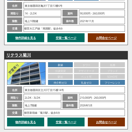
住所
東京都墨田区亀沢1丁目13番6号
間取り
1K - 2LDK
賃料
90,000円 - 260,000円
階数
地上10階建
築年数
2021年11月
交通
都営大江戸線「両国駅」徒歩4分
物件詳細を見る
空室一覧ページ
お問合せページ
リテラス菊川
新築
タワー
低層
分譲賃貸
デザイナーズ
ブランド
駅近
ペット可
SOHO可
仲介料ゼロ
礼金ゼロ
フリーレント
住所
東京都墨田区立川3丁目15番14号
間取り
2LDK - 3LDK
賃料
210,000円 - 260,000円
階数
地上7階建
築年数
2026年5月
交通
都営新宿線「菊川駅」徒歩6分
物件詳細を見る
空室一覧ページ
お問合せページ