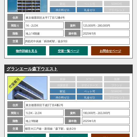
駅近
ペット可
SOHO可
仲介料ゼロ
礼金ゼロ
フリーレント
住所
東京都墨田区太平1丁目12番4号
間取り
1K - 2LDK
賃料
125,000円 - 280,000円
階数
地上14階建
築年数
2025年9月
交通
JR総武中央線「錦糸町駅」徒歩9分
物件詳細を見る
空室一覧ページ
お問合せページ
グランエール森下ウエスト
新築
タワー
低層
分譲賃貸
デザイナーズ
ブランド
駅近
ペット可
SOHO可
仲介料ゼロ
礼金ゼロ
フリーレント
住所
東京都墨田区千歳3丁目4番2号
間取り
1LDK - 2LDK
賃料
180,000円 - 265,000円
階数
地上9階建
築年数
2025年5月
交通
都営大江戸線・新宿線「森下駅」徒歩2分