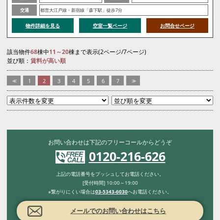
交通
都営大江戸線・新宿線「森下駅」徒歩7分
物件詳細を見る
空室一覧ページ
お問合せページ
該当物件
68
棟中
11～20
棟まで表示(2ページ/7ページ)
並び順：
賃料が高い順
<<
1
2
3
4
5
6
7
>>
お問い合わせは下記のフリーコールからどうぞ
0120-216-626
上記の電話番号をプッシュしてお電話ください。
[受付時間] 10:00～19:00
※繋がりにくい場合は
03-5343-6030
へお電話ください。
メールでのお問い合わせはこちら