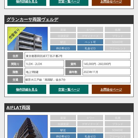
物件詳細を見る
空室一覧ページ
お問合せページ
グランカーサ両国ヴェルデ
新築
タワー
低層
分譲賃貸
デザイナーズ
ブランド
駅近
ペット可
SOHO可
仲介料ゼロ
礼金ゼロ
フリーレント
住所
東京都墨田区緑3丁目21番2号
間取り
1LDK - 2LDK
賃料
145,000円 - 260,000円
階数
地上9階建
築年数
2023年11月
交通
都営大江戸線「両国駅」徒歩7分
物件詳細を見る
空室一覧ページ
お問合せページ
AIFLAT両国
新築
タワー
低層
分譲賃貸
デザイナーズ
ブランド
駅近
ペット可
SOHO可
仲介料ゼロ
礼金ゼロ
フリーレント