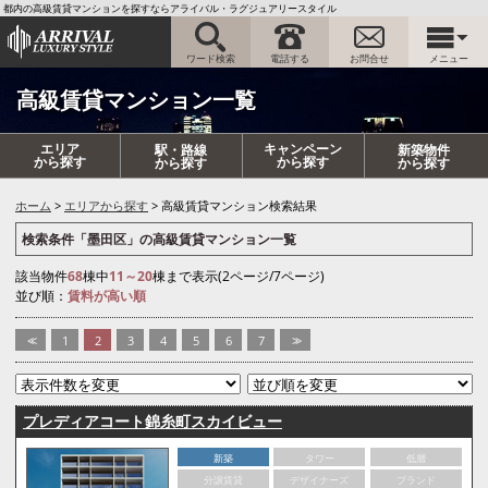
都内の高級賃貸マンションを探すならアライバル・ラグジュアリースタイル
ワード検索
電話する
お問合せ
メニュー
高級賃貸マンション一覧
エリア
キャンペーン
駅・路線
新築物件
から探す
から探す
から探す
から探す
ホーム
エリアから探す
高級賃貸マンション検索結果
検索条件「墨田区」の高級賃貸マンション一覧
該当物件
68
棟中
11～20
棟まで表示(2ページ/7ページ)
並び順：
賃料が高い順
<<
1
2
3
4
5
6
7
>>
プレディアコート錦糸町スカイビュー
新築
タワー
低層
分譲賃貸
デザイナーズ
ブランド