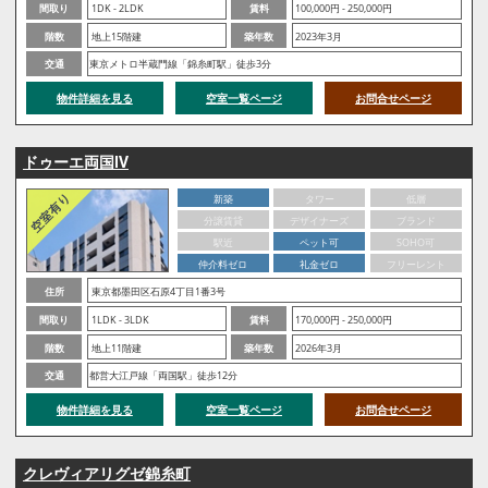
間取り
1DK - 2LDK
賃料
100,000円 - 250,000円
階数
地上15階建
築年数
2023年3月
交通
東京メトロ半蔵門線「錦糸町駅」徒歩3分
物件詳細を見る
空室一覧ページ
お問合せページ
ドゥーエ両国Ⅳ
新築
タワー
低層
分譲賃貸
デザイナーズ
ブランド
駅近
ペット可
SOHO可
仲介料ゼロ
礼金ゼロ
フリーレント
住所
東京都墨田区石原4丁目1番3号
間取り
1LDK - 3LDK
賃料
170,000円 - 250,000円
階数
地上11階建
築年数
2026年3月
交通
都営大江戸線「両国駅」徒歩12分
物件詳細を見る
空室一覧ページ
お問合せページ
クレヴィアリグゼ錦糸町