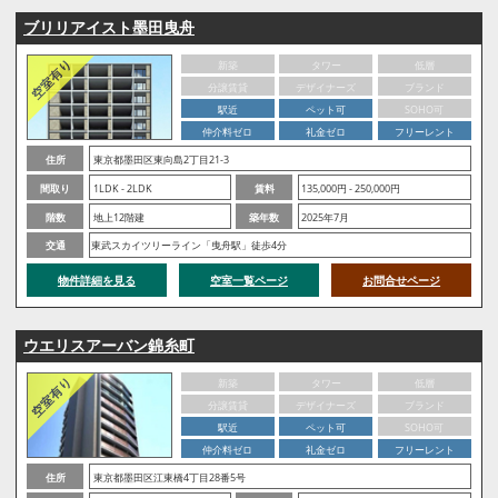
ブリリアイスト墨田曳舟
新築
タワー
低層
分譲賃貸
デザイナーズ
ブランド
駅近
ペット可
SOHO可
仲介料ゼロ
礼金ゼロ
フリーレント
住所
東京都墨田区東向島2丁目21-3
間取り
1LDK - 2LDK
賃料
135,000円 - 250,000円
階数
地上12階建
築年数
2025年7月
交通
東武スカイツリーライン「曳舟駅」徒歩4分
物件詳細を見る
空室一覧ページ
お問合せページ
ウエリスアーバン錦糸町
新築
タワー
低層
分譲賃貸
デザイナーズ
ブランド
駅近
ペット可
SOHO可
仲介料ゼロ
礼金ゼロ
フリーレント
住所
東京都墨田区江東橋4丁目28番5号