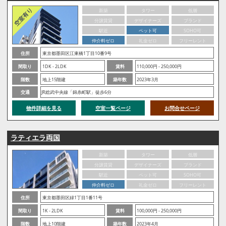
新築
タワー
低層
分譲賃貸
デザイナーズ
ブランド
駅近
ペット可
SOHO可
仲介料ゼロ
礼金ゼロ
フリーレント
住所
東京都墨田区江東橋1丁目10番9号
間取り
1DK - 2LDK
賃料
110,000円 - 250,000円
階数
地上15階建
築年数
2023年3月
交通
JR総武中央線「錦糸町駅」徒歩6分
物件詳細を見る
空室一覧ページ
お問合せページ
ラティエラ両国
新築
タワー
低層
分譲賃貸
デザイナーズ
ブランド
駅近
ペット可
SOHO可
仲介料ゼロ
礼金ゼロ
フリーレント
住所
東京都墨田区緑1丁目1番11号
間取り
1K - 2LDK
賃料
100,000円 - 250,000円
階数
地上10階建
築年数
2023年4月