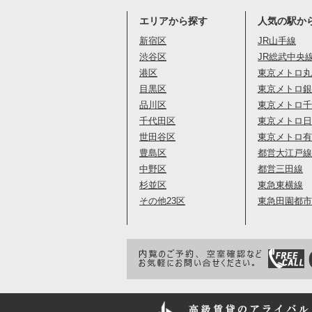
エリアから探す
人気の駅か
新宿区
JR山手線
渋谷区
JR総武中央
港区
東京メトロ丸
目黒区
東京メトロ銀
品川区
東京メトロ千
千代田区
東京メトロ日
世田谷区
東京メトロ有
豊島区
都営大江戸線
中野区
都営三田線
杉並区
東急東横線
その他23区
東急田園都市