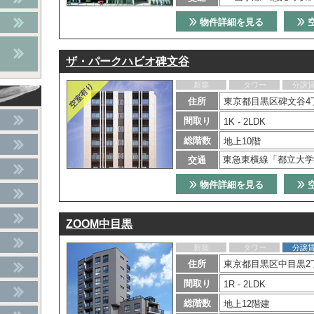
物件詳細を見る
ザ・パークハビオ碑文谷
新築
タワー
分譲
住所
東京都目黒区碑文谷4丁
間取り
1K - 2LDK
総階数
地上10階
東急東横線「都立大学
交通
物件詳細を見る
ZOOM中目黒
新築
タワー
分譲
住所
東京都目黒区中目黒2
間取り
1R - 2LDK
総階数
地上12階建