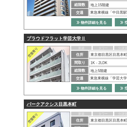
総階数
地上15階建
東急東横線「中目黒駅
交通
物件詳細を見る
プラウドフラット学芸大学Ⅱ
新築
タワー
分譲
住所
東京都目黒区目黒本町2
間取り
1K - 2LDK
総階数
地上5階建
東急東横線「学芸大学
交通
物件詳細を見る
パークアクシス目黒本町
新築
タワー
分譲
住所
東京都目黒区目黒本町2