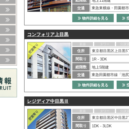
総階数
地上11階建
東急東横線・田園都市
交通
物件詳細を見る
コンフォリア上目黒
新築
タワー
分譲
住所
東京都目黒区上目黒5丁
間取り
1R - 3DK
総階数
地上5階建
東急田園都市線「池尻
交通
物件詳細を見る
レジディア中目黒Ⅲ
新築
タワー
分譲
住所
東京都目黒区中目黒2
間取り
1DK - 3LDK