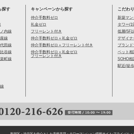
ら探す
キャンペーンから探す
こだわ
仲介手数料ゼロ
新築マン
線
礼金ゼロ
タワー(1
ノ内線
フリーレント付き
低層(5F
座線
仲介手数料ゼロ＋礼金ゼロ
デザイナ
代田線
仲介手数料ゼロ＋フリーレント付き
ブランド
比谷線
仲介手数料ゼロ＋礼金ゼロ
ペット相
フリーレント付き
楽町線
SOHO相
駅近(徒歩
線
新宿区・渋谷区を中心とした高級賃貸・タワーマンション情報サイト-アライバル・