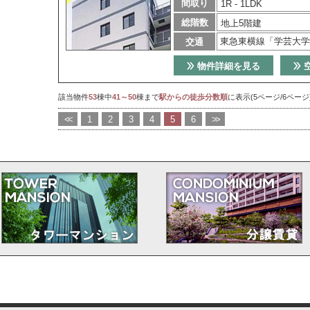
間取り
1R - 1LDK
総階数
地上5階建
東急東横線「学芸大学
交通
物件詳細を見る
該当物件
53
棟中
41～50
棟まで
駅からの徒歩分数順
に表示(5ページ/6ページ
<<
1
2
3
4
5
6
>>