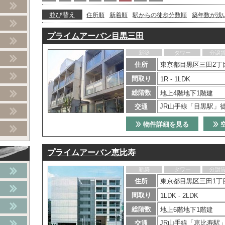
並び替え
住所順
新着順
駅からの徒歩分数順
築年数が浅
プライムアーバン目黒三田
新築
タワー
分譲
住所
東京都目黒区三田2丁
間取り
1R - 1LDK
総階数
地上4階地下1階建
JR山手線「目黒駅」徒
交通
物件詳細を見る
プライムアーバン恵比寿
新築
タワー
分譲
住所
東京都目黒区三田1丁目
間取り
1LDK - 2LDK
総階数
地上6階地下1階建
JR山手線「恵比寿駅」
交通