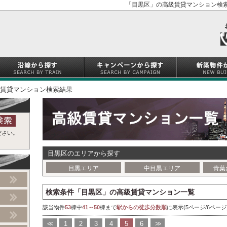
「目黒区」の高級賃貸マンション検索
賃貸マンション検索結果
ださい。
目黒区のエリアから探す
目黒エリア
中目黒エリア
青葉
検索条件「目黒区」の高級賃貸マンション一覧
該当物件
53
棟中
41～50
棟まで
駅からの徒歩分数順
に表示(5ページ/6ページ
<<
1
2
3
4
5
6
>>