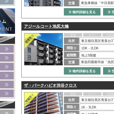
東急東横線「中目黒駅
交通
物件詳細を見る
アジールコート池尻大橋
新築
タワー
分譲
住所
東京都目黒区青葉台3丁
間取り
1DK - 2LDK
総階数
地上5階建
東急田園都市線「池尻
交通
物件詳細を見る
ザ・パークハビオ渋谷クロス
新築
タワー
分譲
住所
東京都目黒区青葉台3
間取り
1K - 3LDK