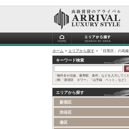
ホーム
エリアから探す
「目黒区」の高級
キーワード検索
「物件名や沿線、最寄駅、条件」などを入力してく
（例:「新宿区 タワー」「山手線 ペット」など）
エリアから探す
新宿区
渋谷区
港区