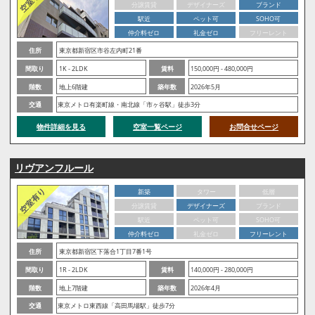
分譲賃貸
デザイナーズ
ブランド
駅近
ペット可
SOHO可
仲介料ゼロ
礼金ゼロ
フリーレント
住所
東京都新宿区市谷左内町21番
間取り
1K - 2LDK
賃料
150,000円 - 480,000円
階数
地上6階建
築年数
2026年5月
交通
東京メトロ有楽町線・南北線「市ヶ谷駅」徒歩3分
物件詳細を見る
空室一覧ページ
お問合せページ
リヴアンフルール
新築
タワー
低層
分譲賃貸
デザイナーズ
ブランド
駅近
ペット可
SOHO可
仲介料ゼロ
礼金ゼロ
フリーレント
住所
東京都新宿区下落合1丁目7番1号
間取り
1R - 2LDK
賃料
140,000円 - 280,000円
階数
地上7階建
築年数
2026年4月
交通
東京メトロ東西線「高田馬場駅」徒歩7分