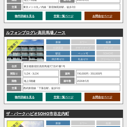
交通
東京メトロ丸ノ内線「新宿御苑前駅」徒歩3分
物件詳細を見る
空室一覧ページ
お問合せページ
ルフォンプログレ高田馬場ノース
新築
タワー
低層
分譲賃貸
デザイナーズ
ブランド
駅近
ペット可
SOHO可
仲介料ゼロ
礼金ゼロ
フリーレント
住所
東京都新宿区高田馬場3丁目41番1号
間取り
1LDK - 3LDK
賃料
190,000円 - 350,000円
階数
地上5階建
築年数
2026年5月
交通
西武新宿線「下落合駅」徒歩5分
物件詳細を見る
空室一覧ページ
お問合せページ
ザ・パークハビオSOHO市谷左内町
新築
タワー
低層