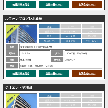
物件詳細を見る
空室一覧ページ
お問合せページ
ルフォンプログレ北新宿
新築
タワー
低層
分譲賃貸
デザイナーズ
ブランド
駅近
ペット可
SOHO可
仲介料ゼロ
礼金ゼロ
フリーレント
住所
東京都新宿区北新宿1丁目8番2号
間取り
1R - 2LDK
賃料
190,000円 - 500,000円
階数
地上14階建
築年数
2026年3月
交通
JR総武中央線「大久保駅」徒歩3分
物件詳細を見る
空室一覧ページ
お問合せページ
ジオエント早稲田
新築
タワー
低層
分譲賃貸
デザイナーズ
ブランド
駅近
ペット可
SOHO可