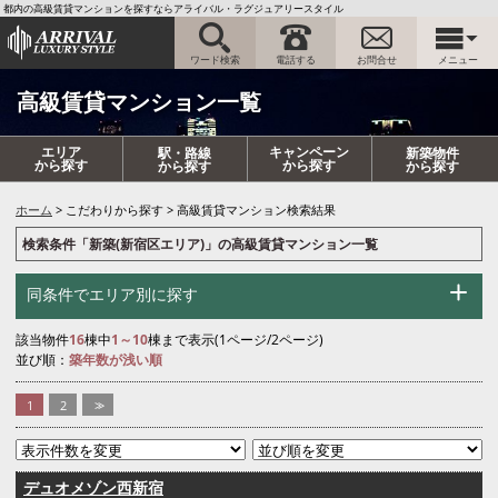
都内の高級賃貸マンションを探すならアライバル・ラグジュアリースタイル
ワード検索
電話する
お問合せ
メニュー
高級賃貸マンション一覧
エリア
キャンペーン
駅・路線
新築物件
から探す
から探す
から探す
から探す
ホーム
こだわりから探す
高級賃貸マンション検索結果
検索条件「新築(新宿区エリア)」の高級賃貸マンション一覧
同条件でエリア別に探す
該当物件
16
棟中
1～10
棟まで表示(1ページ/2ページ)
並び順：
築年数が浅い順
1
2
>>
デュオメゾン西新宿