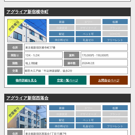
アグライア新宿横寺町
新築
タワー
低層
分譲賃貸
デザイナーズ
ブランド
駅近
ペット可
SOHO可
仲介料ゼロ
礼金ゼロ
フリーレント
住所
東京都新宿区横寺町37番
間取り
1DK - 1LDK
賃料
170,000円 - 190,000円
階数
地上3階建
築年数
2026年2月
交通
都営大江戸線「牛込神楽坂駅」徒歩2分
物件詳細を見る
空室一覧ページ
お問合せページ
アグライア新宿西落合
新築
タワー
低層
分譲賃貸
デザイナーズ
ブランド
駅近
ペット可
SOHO可
仲介料ゼロ
礼金ゼロ
フリーレント
住所
東京都新宿区西落合1丁目15番7号