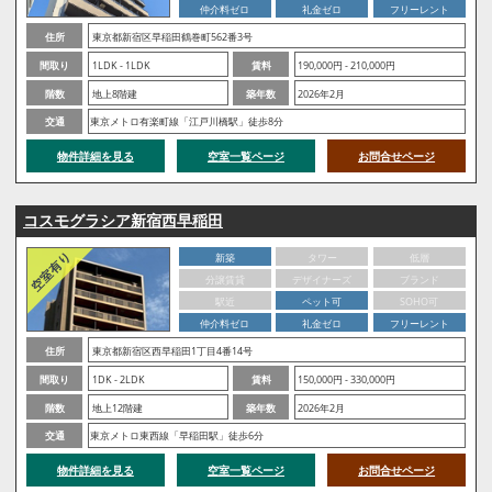
仲介料ゼロ
礼金ゼロ
フリーレント
住所
東京都新宿区早稲田鶴巻町562番3号
間取り
1LDK - 1LDK
賃料
190,000円 - 210,000円
階数
地上8階建
築年数
2026年2月
交通
東京メトロ有楽町線「江戸川橋駅」徒歩8分
物件詳細を見る
空室一覧ページ
お問合せページ
コスモグラシア新宿西早稲田
新築
タワー
低層
分譲賃貸
デザイナーズ
ブランド
駅近
ペット可
SOHO可
仲介料ゼロ
礼金ゼロ
フリーレント
住所
東京都新宿区西早稲田1丁目4番14号
間取り
1DK - 2LDK
賃料
150,000円 - 330,000円
階数
地上12階建
築年数
2026年2月
交通
東京メトロ東西線「早稲田駅」徒歩6分
物件詳細を見る
空室一覧ページ
お問合せページ