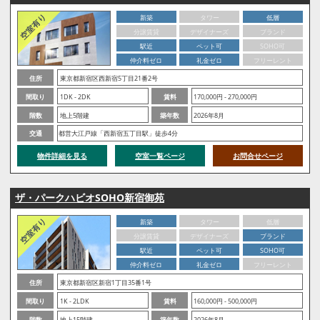
新築
タワー
低層
分譲賃貸
デザイナーズ
ブランド
駅近
ペット可
SOHO可
仲介料ゼロ
礼金ゼロ
フリーレント
住所
東京都新宿区西新宿5丁目21番2号
間取り
1DK - 2DK
賃料
170,000円 - 270,000円
階数
地上5階建
築年数
2026年8月
交通
都営大江戸線「西新宿五丁目駅」徒歩4分
物件詳細を見る
空室一覧ページ
お問合せページ
ザ・パークハビオSOHO新宿御苑
新築
タワー
低層
分譲賃貸
デザイナーズ
ブランド
駅近
ペット可
SOHO可
仲介料ゼロ
礼金ゼロ
フリーレント
住所
東京都新宿区新宿1丁目35番1号
間取り
1K - 2LDK
賃料
160,000円 - 500,000円
階数
地上15階建
築年数
2026年8月