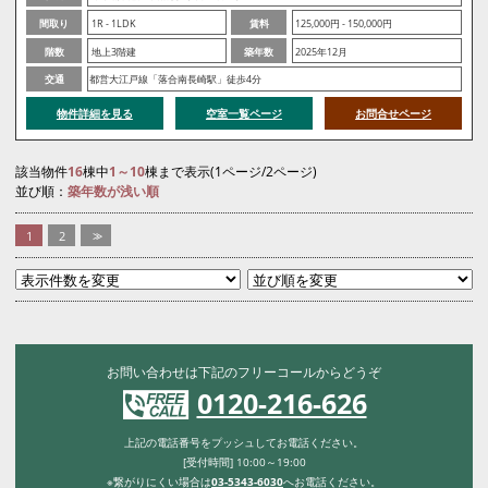
間取り
1R - 1LDK
賃料
125,000円 - 150,000円
階数
地上3階建
築年数
2025年12月
交通
都営大江戸線「落合南長崎駅」徒歩4分
物件詳細を見る
空室一覧ページ
お問合せページ
該当物件
16
棟中
1～10
棟まで表示(1ページ/2ページ)
並び順：
築年数が浅い順
1
2
>>
お問い合わせは下記のフリーコールからどうぞ
0120-216-626
上記の電話番号をプッシュしてお電話ください。
[受付時間] 10:00～19:00
※繋がりにくい場合は
03-5343-6030
へお電話ください。