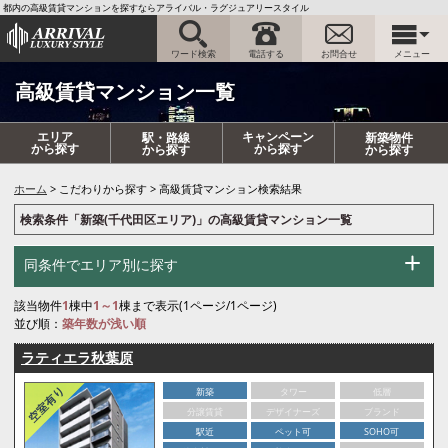
都内の高級賃貸マンションを探すならアライバル・ラグジュアリースタイル
ワード検索
電話する
お問合せ
メニュー
高級賃貸マンション一覧
エリア
キャンペーン
駅・路線
新築物件
から探す
から探す
から探す
から探す
ホーム
こだわりから探す
高級賃貸マンション検索結果
検索条件「新築(千代田区エリア)」の高級賃貸マンション一覧
同条件でエリア別に探す
該当物件
1
棟中
1～1
棟まで表示(1ページ/1ページ)
並び順：
築年数が浅い順
ラティエラ秋葉原
新築
タワー
低層
分譲賃貸
デザイナーズ
ブランド
駅近
ペット可
SOHO可