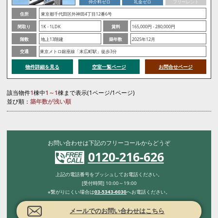
仲介料ゼロ
礼金ゼロ
フリーレント
住所
東京都千代田区外神田4丁目12番6号
間取り
1K - 1LDK
賃料
165,000円 - 280,000円
階数
地上13階建
築年数
2025年12月
交通
東京メトロ銀座線「末広町駅」徒歩3分
物件詳細を見る
空室一覧ページ
お問合せページ
該当物件
1
棟中
1～1
棟まで表示(1ページ/1ページ)
並び順：
築年数が浅い順
お問い合わせは下記のフリーコールからどうぞ
0120-216-626
上記の電話番号をプッシュしてお電話ください。
[受付時間] 10:00～19:00
※繋がりにくい場合は
03-5343-6030
へお電話ください。
メールでのお問い合わせはこちら