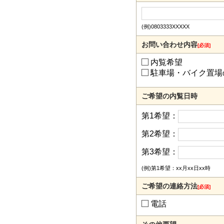
(例)0803333XXXXX
お問い合わせ内容
[必須]
内覧希望
駐車場・バイク置場
ご希望の内覧日時
第1希望：
第2希望：
第3希望：
(例)第1希望：xx月xx日xx時
ご希望の連絡方法
[必須]
電話