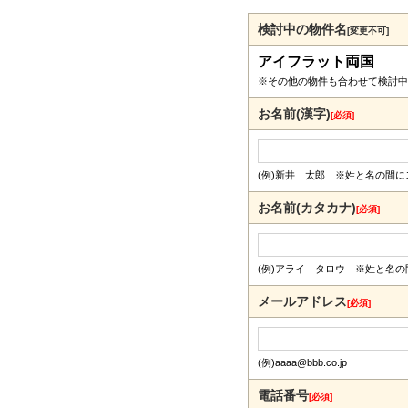
検討中の物件名
[変更不可]
アイフラット両国
※その他の物件も合わせて検討中
お名前(漢字)
[必須]
(例)新井 太郎 ※姓と名の間
お名前(カタカナ)
[必須]
(例)アライ タロウ ※姓と名
メールアドレス
[必須]
(例)aaaa@bbb.co.jp
電話番号
[必須]