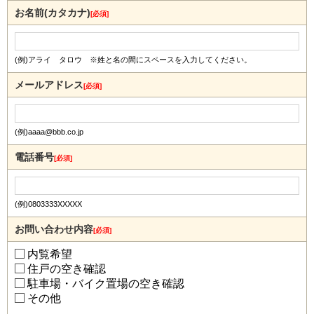
お名前(カタカナ)
[必須]
(例)アライ タロウ ※姓と名の間にスペースを入力してください。
メールアドレス
[必須]
(例)aaaa@bbb.co.jp
電話番号
[必須]
(例)0803333XXXXX
お問い合わせ内容
[必須]
内覧希望
住戸の空き確認
駐車場・バイク置場の空き確認
その他