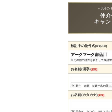
－8月の
仲介
キャン
検討中の物件名
[変更不可]
アークマーク南品川
※その他の物件も合わせて検討中
お名前(漢字)
[必須]
(例)新井 太郎 ※姓と名の間
お名前(カタカナ)
[必須]
(例)アライ タロウ ※姓と名