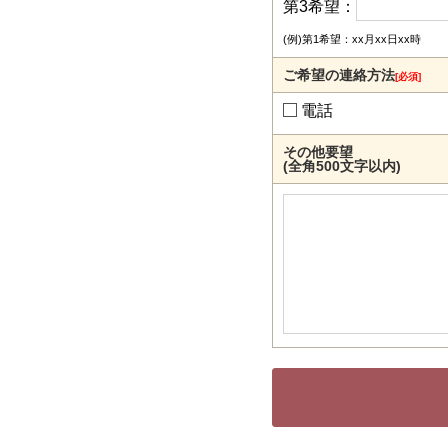
第3希望：
(例)第1希望：xx月xx日xx時
ご希望の連絡方法
[必須]
電話
その他要望
(全角500文字以内)