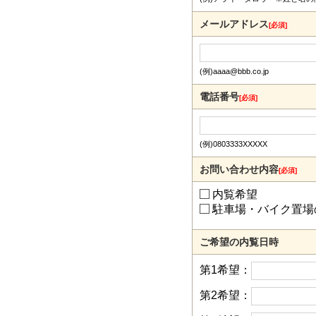
メールアドレス
[必須]
(例)aaaa@bbb.co.jp
電話番号
[必須]
(例)0803333XXXXX
お問い合わせ内容
[必須]
内覧希望
駐車場・バイク置場
ご希望の内覧日時
第1希望：
第2希望：