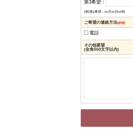
第3希望：
(例)第1希望：xx月xx日xx時
ご希望の連絡方法
[必須]
電話
その他要望
(全角500文字以内)