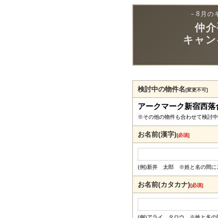
－8月の
仲介
キャン
検討中の物件名
[変更不可]
アークマーク新宿西落
※その他の物件も合わせて検討中
お名前(漢字)
[必須]
(例)新井 太郎 ※姓と名の間
お名前(カタカナ)
[必須]
(例)アライ タロウ ※姓と名