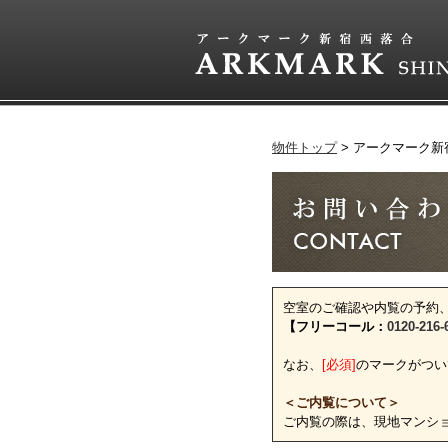
物件トップ
アークマーク新
空室のご確認や内覧の予約
【フリーコール：
0120-216-
なお、
[必須]
のマークがつい
＜ご内覧について＞
ご内覧の際は、現地マンシ