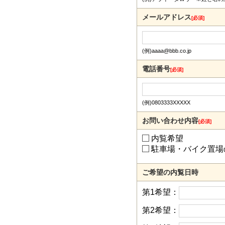
メールアドレス
[必須]
(例)aaaa@bbb.co.jp
電話番号
[必須]
(例)0803333XXXXX
お問い合わせ内容
[必須]
内覧希望
駐車場・バイク置場
ご希望の内覧日時
第1希望：
第2希望：