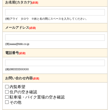
お名前(カタカナ)
[必須]
(例)アライ タロウ ※姓と名の間にスペースを入力してください。
メールアドレス
[必須]
(例)aaaa@bbb.co.jp
電話番号
[必須]
(例)0803333XXXXX
お問い合わせ内容
[必須]
内覧希望
住戸の空き確認
駐車場・バイク置場の空き確認
その他