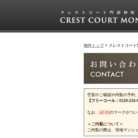
物件トップ
クレストコート
空室のご確認や内覧の予約
【フリーコール：
0120-216-
なお、
[必須]
のマークがつい
＜ご内覧について＞
ご内覧の際は、現地マンシ