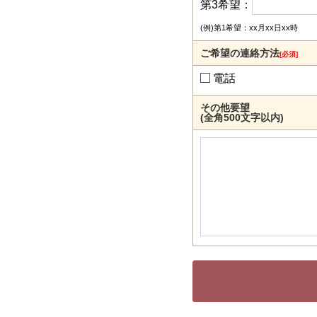
第3希望：
(例)第1希望：xx月xx日xx時
ご希望の連絡方法
[必須]
電話
その他要望
(全角500文字以内)