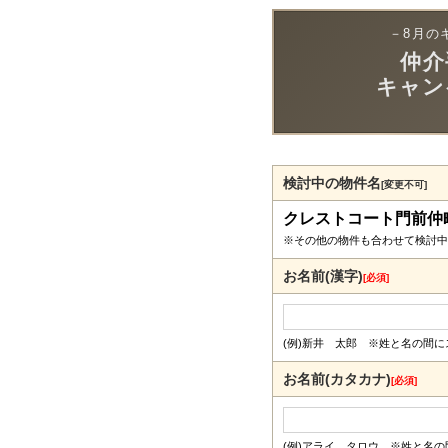
－8月の
仲介
キャン
検討中の物件名
[変更不可]
クレストコート門前仲
※その他の物件も合わせて検討中
お名前(漢字)
[必須]
(例)新井 太郎 ※姓と名の間
お名前(カタカナ)
[必須]
(例)アライ タロウ ※姓と名