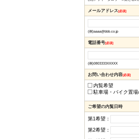
メールアドレス
[必須]
(例)aaaa@bbb.co.jp
電話番号
[必須]
(例)0803333XXXXX
お問い合わせ内容
[必須]
内覧希望
駐車場・バイク置場
ご希望の内覧日時
第1希望：
第2希望：