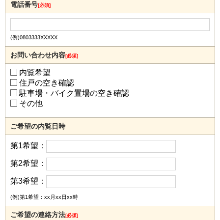
電話番号
[必須]
(例)0803333XXXXX
お問い合わせ内容
[必須]
内覧希望
住戸の空き確認
駐車場・バイク置場の空き確認
その他
ご希望の内覧日時
第1希望：
第2希望：
第3希望：
(例)第1希望：xx月xx日xx時
ご希望の連絡方法
[必須]