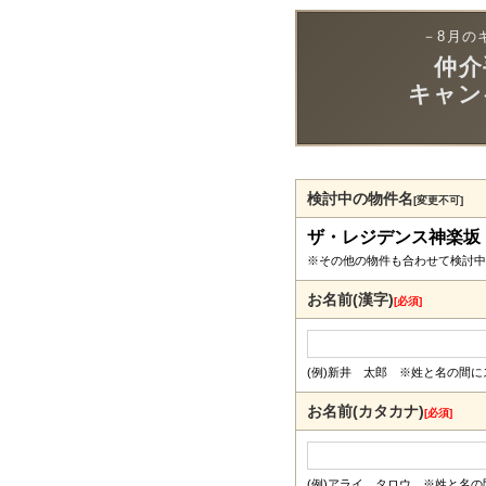
－8月の
仲介
キャン
検討中の物件名
[変更不可]
ザ・レジデンス神楽坂
※その他の物件も合わせて検討中
お名前(漢字)
[必須]
(例)新井 太郎 ※姓と名の間
お名前(カタカナ)
[必須]
(例)アライ タロウ ※姓と名