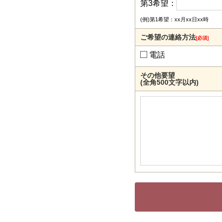
第3希望：
(例)第1希望：xx月xx日xx時
ご希望の連絡方法
[必須]
電話
その他要望
(全角500文字以内)