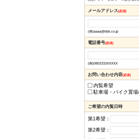
メールアドレス
[必須]
(例)aaaa@bbb.co.jp
電話番号
[必須]
(例)0803333XXXXX
お問い合わせ内容
[必須]
内覧希望
駐車場・バイク置場
ご希望の内覧日時
第1希望：
第2希望：