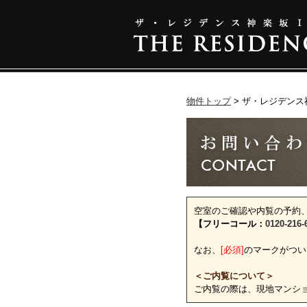
物件トップ
ザ・レジデンス
空室のご確認や内覧の予約
【フリーコール：
0120-216-
なお、
[必須]
のマークがつい
＜ご内覧について＞
ご内覧の際は、現地マンシ