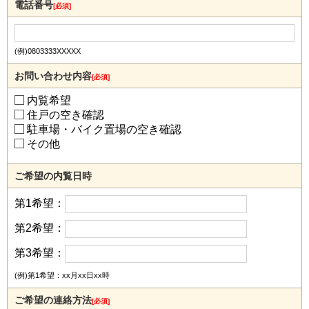
電話番号
[必須]
(例)0803333XXXXX
お問い合わせ内容
[必須]
内覧希望
住戸の空き確認
駐車場・バイク置場の空き確認
その他
ご希望の内覧日時
第1希望：
第2希望：
第3希望：
(例)第1希望：xx月xx日xx時
ご希望の連絡方法
[必須]