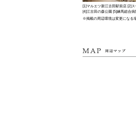
[1]マルエツ新江古田駅前店 [2
[4]江古田の森公園 [5]練馬総合
※掲載の周辺環境は変更になる