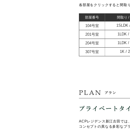
各部屋を
クリック
すると間取
部屋番号
間取り 
104号室
1SLDK
201号室
1LDK
204号室
1LDK
307号室
1K
ACPレジデンス新江古田では、
コンセプトの異なる多彩なプ