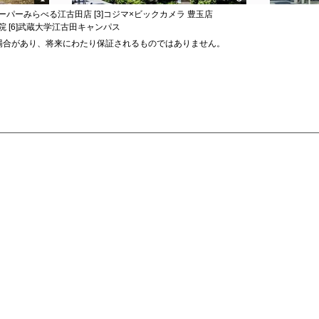
]スーパーみらべる江古田店 [3]コジマ×ビックカメラ 豊玉店
病院 [6]武蔵大学江古田キャンパス
場合があり、将来にわたり保証されるものではありません。