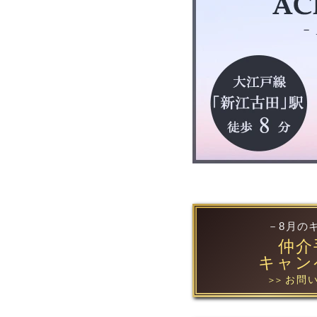
－8月の
仲介
キャン
お問い
＞＞