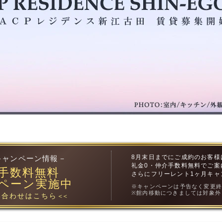
8月末日までにご成約のお客様
キャンペーン情報－
礼金0・仲介手数料無料でご案
手数料無料
さらにフリーレント1ヶ月キャ
ペーン実施中
※キャンペーンは予告なく変更
※館内移動につきましては対象外
合わせはこちら
＜＜