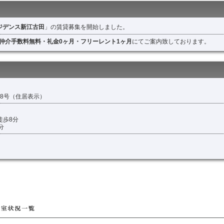
ジデンス新江古田
」の賃貸募集を開始しました。
仲介手数料無料・礼金0ヶ月・フリーレント1ヶ月
にてご案内致しております。
番8号（住居表示）
徒歩8分
分