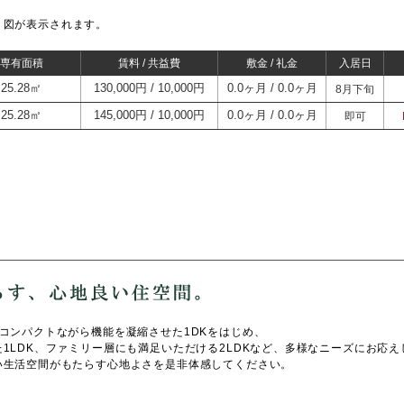
り図が表示されます。
/ 専有面積
賃料 / 共益費
敷金 / 礼金
入居日
25.28㎡
130,000円
10,000円
0.0ヶ月
0.0ヶ月
8月下旬
25.28㎡
145,000円
10,000円
0.0ヶ月
0.0ヶ月
即可
コンパクトながら機能を凝縮させた1DKをはじめ、
1LDK、ファミリー層にも満足いただける2LDKなど、多様なニーズにお応え
い生活空間がもたらす心地よさを是非体感してください。