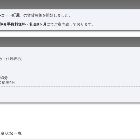
ルコート町屋
」の賃貸募集を開始しました。
仲介手数料無料・礼金0ヶ月
にてご案内致しております。
2号（住居表示）
歩3分
 徒歩4分