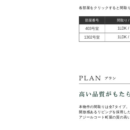
各部屋を
クリック
すると間取
部屋番号
間取り 
403号室
1LDK
1302号室
1LDK
本物件の間取りは全7タイプ。
開放感あるリビングを採用した
アジールコート町屋の質の高