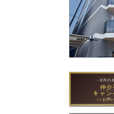
－8月の
仲介
キャン
お問い
＞＞