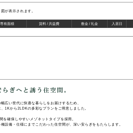
り図が表示されます。
/ 専有面積
賃料 / 共益費
敷金 / 礼金
入居日
。
の幅広い世代に快適な暮らしをお届けするため、
、1Kから2LDKの多彩なプランをご用意しました。
空間を確保しやすいメゾネットタイプを採用。
各種設備・仕様にまでこだわった住空間が、深い安らぎをもたらします。