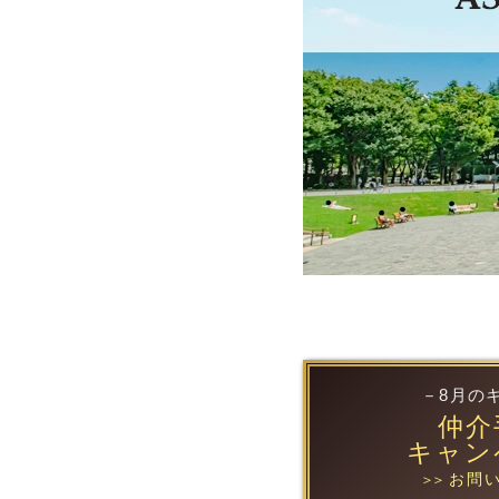
－8月の
仲介
キャン
お問い
＞＞