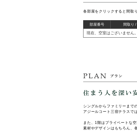
各部屋を
クリック
すると間取
部屋番号
間取り 
現在、空室はございません
シングルからファミリーまで
アジールコート三宿テラスでは
また、1階はプライベートな
素材やデザインはもちろん、