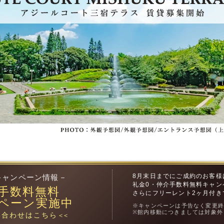
8月末日までにご成約のお客様
キャンペーン情報－
礼金0・仲介手数料無料キャン
手数料無料
さらにフリーレント2ヶ月付き
ペーン実施中
※キャンペーンは予告なく変更
※館内移動につきましては対象外
合わせはこちら
＜＜