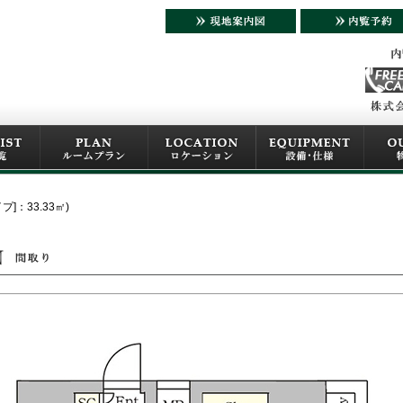
プ]：33.33㎡)