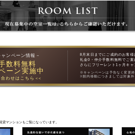
8月末日までにご成約のお客様
キャンペーン情報－
礼金0・仲介手数料無料でご案
手数料無料
さらにフリーレント1ヶ月キャ
ペーン実施中
※キャンペーンは予告なく変更
※館内移動につきましては対象外
合わせはこちら
＜＜
賃貸マンションもご覧になっています。