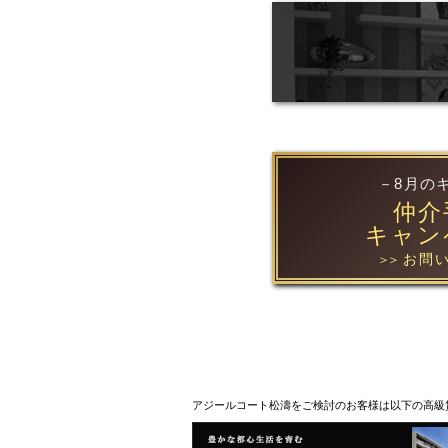
－8月の
仲介
キャン
お問い
＞＞
アジールコート松濤をご検討のお客様は以下の高級