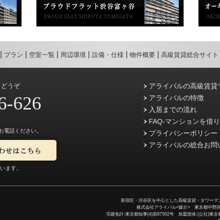
プラン
空室一覧
周辺環境
設備・仕様
物件概要
高級賃貸総合サイト
らどうぞ
アライバルの高級賃貸
6-626
アライバルの特徴
入居までの流れ
FAQ-マンションを借
お電話ください。
プライバシーポリシー
アライバルの総合お問
ています。
新宿区・渋谷区を中心とした高級賃貸・タワーマン
株式会社アライバル<媒介> 東京都中野区中野5-
宅建免許:東京都知事(4)第87502号 加盟団体:(公社