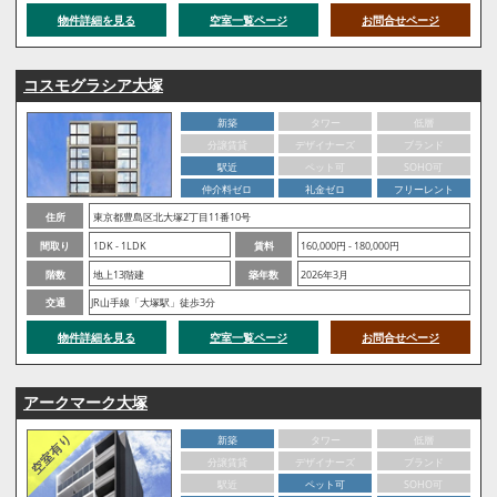
物件詳細を見る
空室一覧ページ
お問合せページ
コスモグラシア大塚
新築
タワー
低層
分譲賃貸
デザイナーズ
ブランド
駅近
ペット可
SOHO可
仲介料ゼロ
礼金ゼロ
フリーレント
住所
東京都豊島区北大塚2丁目11番10号
間取り
1DK - 1LDK
賃料
160,000円 - 180,000円
階数
地上13階建
築年数
2026年3月
交通
JR山手線「大塚駅」徒歩3分
物件詳細を見る
空室一覧ページ
お問合せページ
アークマーク大塚
新築
タワー
低層
分譲賃貸
デザイナーズ
ブランド
駅近
ペット可
SOHO可