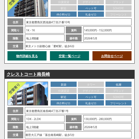
分譲賃貸
デザイナーズ
ブランド
駅近
ペット可
SOHO可
仲介料ゼロ
礼金ゼロ
フリーレント
住所
東京都豊島区西池袋4丁目21番10号
間取り
1K - 1K
賃料
149,000円 - 152,000円
階数
地上8階建
築年数
2026年5月
交通
東京メトロ副都心線「要町駅」徒歩6分
物件詳細を見る
空室一覧ページ
お問合せページ
クレストコート南長崎
新築
タワー
低層
分譲賃貸
デザイナーズ
ブランド
駅近
ペット可
SOHO可
仲介料ゼロ
礼金ゼロ
フリーレント
住所
東京都豊島区南長崎4丁目27番1号
間取り
1DK - 2LDK
賃料
130,000円 - 280,000円
階数
地上5階建
築年数
2026年5月
交通
都営大江戸線「落合南長崎駅」徒歩5分