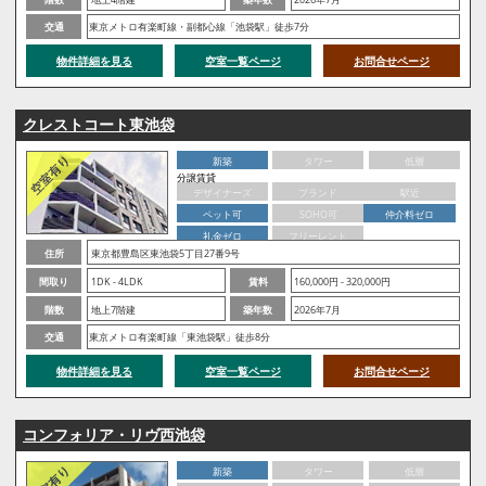
交通
東京メトロ有楽町線・副都心線「池袋駅」徒歩7分
物件詳細を見る
空室一覧ページ
お問合せページ
クレストコート東池袋
新築
タワー
低層
分譲賃貸
デザイナーズ
ブランド
駅近
ペット可
SOHO可
仲介料ゼロ
礼金ゼロ
フリーレント
住所
東京都豊島区東池袋5丁目27番9号
間取り
1DK - 4LDK
賃料
160,000円 - 320,000円
階数
地上7階建
築年数
2026年7月
交通
東京メトロ有楽町線「東池袋駅」徒歩8分
物件詳細を見る
空室一覧ページ
お問合せページ
コンフォリア・リヴ西池袋
新築
タワー
低層