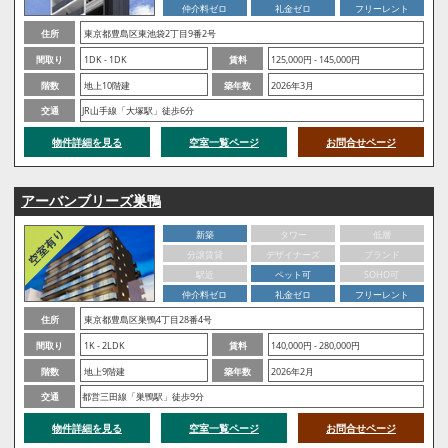
仲介料ゼロ
礼金ゼロ
フリーレント
住所
東京都豊島区東池袋2丁目9番2号
間取り
1DK - 1DK
賃料
125,000円 - 145,000円
階数
地上10階建
築年数
2026年3月
交通
JR山手線「大塚駅」徒歩6分
物件詳細を見る
空室一覧ページ
お問合せページ
アーバンブリーズ巣鴨
新築
タワー
低層
分譲賃貸
デザイナーズ
ブランド
駅近
ペット可
SOHO可
仲介料ゼロ
礼金ゼロ
フリーレント
住所
東京都豊島区巣鴨4丁目28番4号
間取り
1K - 2LDK
賃料
140,000円 - 280,000円
階数
地上9階建
築年数
2026年2月
交通
都営三田線「巣鴨駅」徒歩9分
物件詳細を見る
空室一覧ページ
お問合せページ