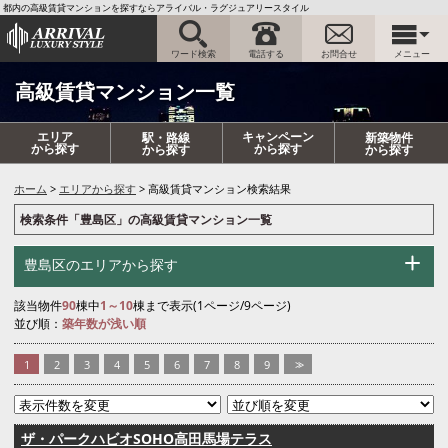
都内の高級賃貸マンションを探すならアライバル・ラグジュアリースタイル
ワード検索
電話する
お問合せ
メニュー
高級賃貸マンション一覧
エリア
キャンペーン
駅・路線
新築物件
から探す
から探す
から探す
から探す
ホーム
エリアから探す
高級賃貸マンション検索結果
検索条件「豊島区」の高級賃貸マンション一覧
豊島区のエリアから探す
該当物件
90
棟中
1～10
棟まで表示(1ページ/9ページ)
並び順：
築年数が浅い順
1
2
3
4
5
6
7
8
9
>>
ザ・パークハビオSOHO高田馬場テラス