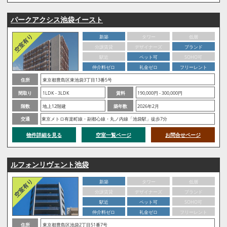
パークアクシス池袋イースト
新築
タワー
低層
分譲賃貸
デザイナーズ
ブランド
駅近
ペット可
SOHO可
仲介料ゼロ
礼金ゼロ
フリーレント
住所
東京都豊島区東池袋3丁目13番5号
間取り
1LDK - 3LDK
賃料
190,000円 - 300,000円
階数
地上12階建
築年数
2026年2月
交通
東京メトロ有楽町線・副都心線・丸ノ内線「池袋駅」徒歩7分
物件詳細を見る
空室一覧ページ
お問合せページ
ルフォンリヴェント池袋
新築
タワー
低層
分譲賃貸
デザイナーズ
ブランド
駅近
ペット可
SOHO可
仲介料ゼロ
礼金ゼロ
フリーレント
住所
東京都豊島区池袋2丁目51番7号