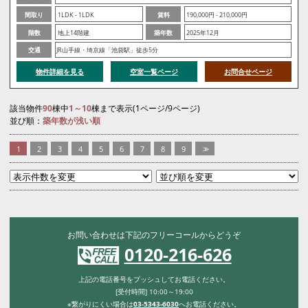
間取り
1LDK - 1LDK
賃料
190,000円 - 210,000円
階数
地上14階建
築年数
2025年12月
交通
JR山手線・埼京線「池袋駅」徒歩5分
物件詳細を見る
空室一覧ページ
お問合せページ
該当物件
90
棟中
1～10
棟まで表示(1ページ/9ページ)
並び順：
築年数が浅い順
1
2
3
4
5
6
7
8
9
>>
お問い合わせは下記のフリーコールからどうぞ
0120-216-626
上記の電話番号をプッシュしてお電話ください。
[受付時間] 10:00～19:00
※繋がりにくい場合は
03-5343-6030
へお電話ください。