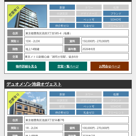
新築
タワー
低層
分譲賃貸
デザイナーズ
ブランド
駅近
ペット可
SOHO可
仲介料ゼロ
礼金ゼロ
フリーレント
住所
東京都豊島区高田3丁目585-4（地番）
間取り
1DK - 2LDK
賃料
150,000円 - 270,000円
階数
地上14階建
築年数
2026年8月
交通
東京メトロ副都心線「雑司が谷駅」徒歩6分
物件詳細を見る
空室一覧ページ
お問合せページ
デュオメゾン池袋オヴェスト
新築
タワー
低層
分譲賃貸
デザイナーズ
ブランド
駅近
ペット可
SOHO可
仲介料ゼロ
礼金ゼロ
フリーレント
住所
東京都豊島区池袋3丁目56番7号
間取り
1R - 2LDK
賃料
100,000円 - 270,000円
階数
地上4階建
築年数
2026年7月