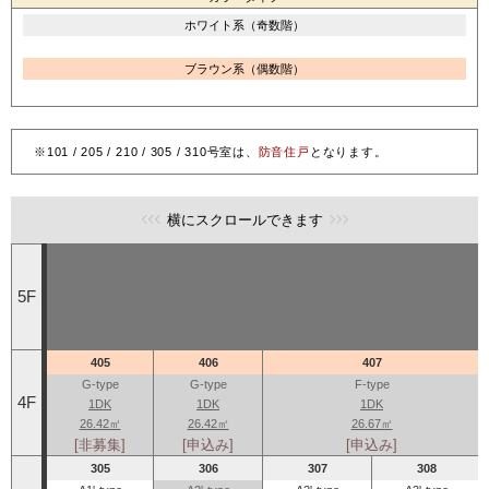
ホワイト系（奇数階）
ブラウン系（偶数階）
※101 / 205 / 210 / 305 / 310号室は、
防音住戸
となります。
横にスクロールできます
5F
405
406
407
G-type
G-type
F-type
4F
1DK
1DK
1DK
26.42㎡
26.42㎡
26.67㎡
[非募集]
[申込み]
[申込み]
305
306
307
308