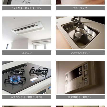
TVモニター付インターホン
フローリング
エアコン
システムキッチン
ガスコンロ（一部住戸は2口）
追焚機能（一部住戸）