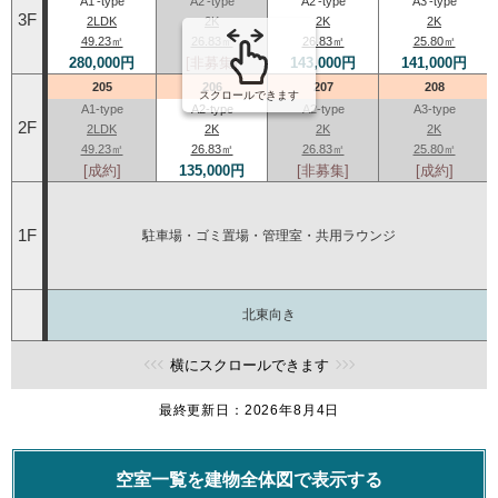
A1'-type
A2'-type
A2'-type
A3'-type
3F
2LDK
2K
2K
2K
49.23㎡
26.83㎡
26.83㎡
25.80㎡
280,000円
[非募集]
143,000円
141,000円
205
206
207
208
スクロールできます
A1-type
A2-type
A2-type
A3-type
2F
2LDK
2K
2K
2K
49.23㎡
26.83㎡
26.83㎡
25.80㎡
[成約]
135,000円
[非募集]
[成約]
1F
駐車場・ゴミ置場・管理室・共用ラウンジ
北東向き
横にスクロールできます
最終更新日：2026年8月4日
空室一覧を建物全体図で表示する