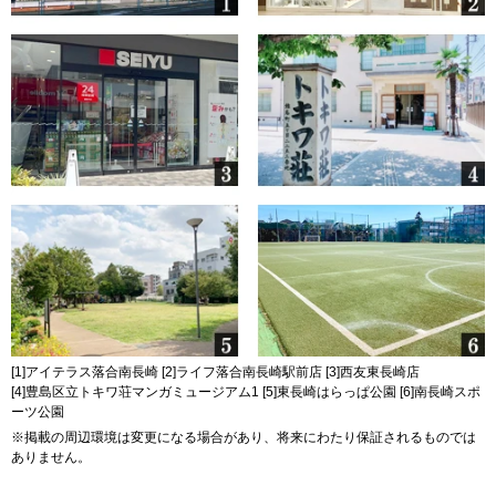
[1]アイテラス落合南長崎 [2]ライフ落合南長崎駅前店 [3]西友東長崎店
[4]豊島区立トキワ荘マンガミュージアム1 [5]東長崎はらっぱ公園 [6]南長崎スポ
ーツ公園
※掲載の周辺環境は変更になる場合があり、将来にわたり保証されるものでは
ありません。