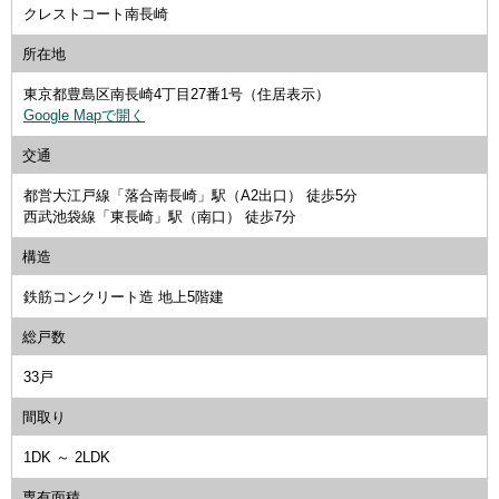
クレストコート南長崎
所在地
東京都豊島区南長崎4丁目27番1号（住居表示）
Google Mapで開く
交通
都営大江戸線「落合南長崎」駅（A2出口） 徒歩5分
西武池袋線「東長崎」駅（南口） 徒歩7分
構造
鉄筋コンクリート造 地上5階建
総戸数
33戸
間取り
1DK ～ 2LDK
専有面積