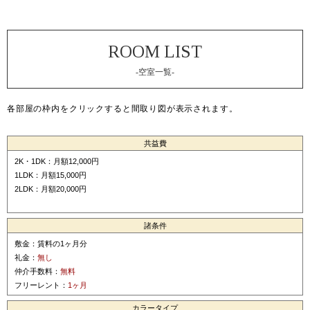
-空室一覧-
各部屋の枠内をクリックすると間取り図が表示されます。
共益費
2K・1DK：月額12,000円
1LDK：月額15,000円
2LDK：月額20,000円
諸条件
敷金：賃料の1ヶ月分
礼金：
無し
仲介手数料：
無料
フリーレント：
1ヶ月
カラータイプ