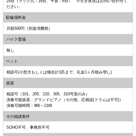
24台（ラック式：18台、平置：6台） ※空き状況はお問い合わせく
ださい。
駐輪場料金
月額500円（別途消費税）
バイク置場
無し
ペット
相談可(小型犬もしくは猫合計1匹まで、礼金1ヶ月積み増し)
楽器
相談可（101、205、210、305、310号室のみ）
演奏可能楽器：グランドピアノ（その他、応相談[ドラムは不可]）
演奏可能時間：9時～21時
その他諸条件
SOHO不可、事務所不可