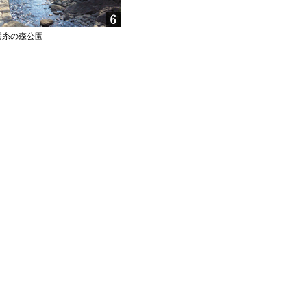
]蚕糸の森公園