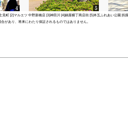
見町 [2]マルエツ 中野新橋店 [3]神田川 [4]鍋屋横丁商店街 [5]本五ふれあい公園 [6
場合があり、将来にわたり保証されるものではありません。