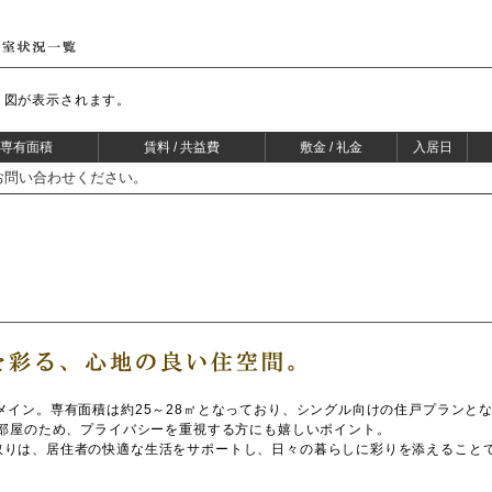
り図が表示されます。
/ 専有面積
賃料 / 共益費
敷金 / 礼金
入居日
お問い合わせください。
メイン。専有面積は約25～28㎡となっており、シングル向けの住戸プランと
角部屋のため、プライバシーを重視する方にも嬉しいポイント。
取りは、居住者の快適な生活をサポートし、日々の暮らしに彩りを添えること