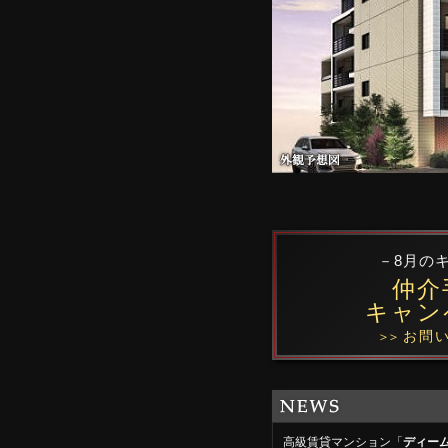
－8月の
仲介
キャン
お問い
＞＞
高級賃貸マンション「
ディー