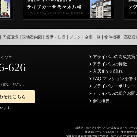
周辺環境
現地案内図
設備・仕様
プラン
空室一覧
物件概要
高級賃
らどうぞ
アライバルの高級賃貸
6-626
アライバルの特徴
入居までの流れ
FAQ-マンションを借
お電話ください。
プライバシーポリシー
アライバルの総合お問
会社概要
ています。
新宿区・渋谷区を中心とした高級賃貸・タワーマン
株式会社アライバル<媒介> 東京都中野区中野5-
宅建免許:東京都知事(4)第87502号 加盟団体:(公社