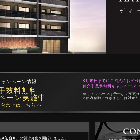
8月末日までにご成約のお客様
キャンペーン情報－
仲介手数料無料キャンペーン
手数料無料
※キャンペーンは予告なく変更
ペーン実施中
※館内移動につきましては対象外
合わせはこちら
＜＜
ムス初台Ⅱ
」の賃貸募集を開始しました。