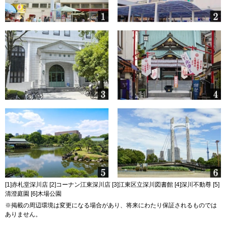
[1]赤札堂深川店 [2]コーナン江東深川店 [3]江東区立深川図書館 [4]深川不動尊 [5]
清澄庭園 [6]木場公園
※掲載の周辺環境は変更になる場合があり、将来にわたり保証されるものでは
ありません。