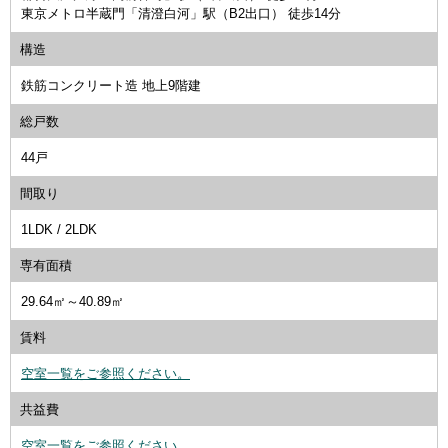
東京メトロ半蔵門「清澄白河」駅（B2出口） 徒歩14分
構造
鉄筋コンクリート造 地上9階建
総戸数
44戸
間取り
1LDK / 2LDK
専有面積
29.64㎡～40.89㎡
賃料
空室一覧をご参照ください。
共益費
空室一覧をご参照ください。