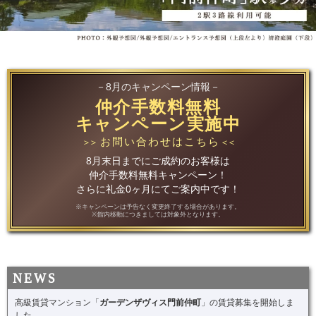
－8月のキャンペーン情報－
仲介手数料無料
キャンペーン実施中
お問い合わせはこちら
＞＞
＜＜
8月末日までにご成約のお客様は
仲介手数料無料キャンペーン！
さらに礼金0ヶ月にてご案内中です！
※キャンペーンは予告なく変更終了する場合があります。
※館内移動につきましては対象外となります。
高級賃貸マンション「
ガーデンザヴィス門前仲町
」の賃貸募集を開始しま
した。