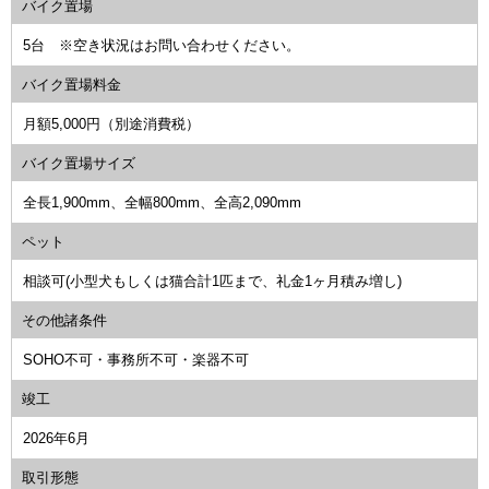
バイク置場
5台 ※空き状況はお問い合わせください。
バイク置場料金
月額5,000円（別途消費税）
バイク置場サイズ
全長1,900mm、全幅800mm、全高2,090mm
ペット
相談可(小型犬もしくは猫合計1匹まで、礼金1ヶ月積み増し)
その他諸条件
SOHO不可・事務所不可・楽器不可
竣工
2026年6月
取引形態