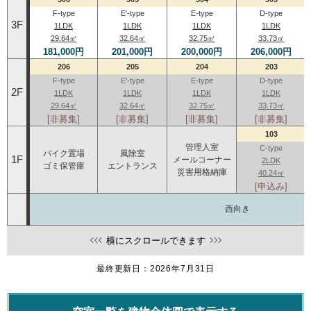
F-type
E'-type
E-type
D-type
3F
1LDK
1LDK
1LDK
1LDK
29.64㎡
32.64㎡
32.75㎡
33.73㎡
181,000円
201,000円
200,000円
206,000円
206
205
204
203
F-type
E'-type
E-type
D-type
2F
1LDK
1LDK
1LDK
1LDK
29.64㎡
32.64㎡
32.75㎡
33.73㎡
[非募集]
[非募集]
[非募集]
[非募集]
103
管理人室
C-type
バイク置場
風除室
1F
メールコーナー
2LDK
ゴミ保管庫
エントランス
災害用格納庫
40.24㎡
[申込み]
西向き
横にスクロールできます
最終更新日：2026年7月31日