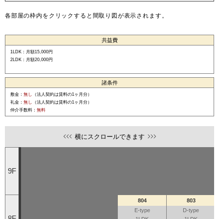
各部屋の枠内をクリックすると間取り図が表示されます。
共益費
1LDK：月額15,000円
2LDK：月額20,000円
諸条件
敷金：
無し
（法人契約は賃料の1ヶ月分）
礼金：
無し
（法人契約は賃料の1ヶ月分）
仲介手数料：
無料
横にスクロールできます
9F
804
803
E-type
D-type
8F
1LDK
1LDK