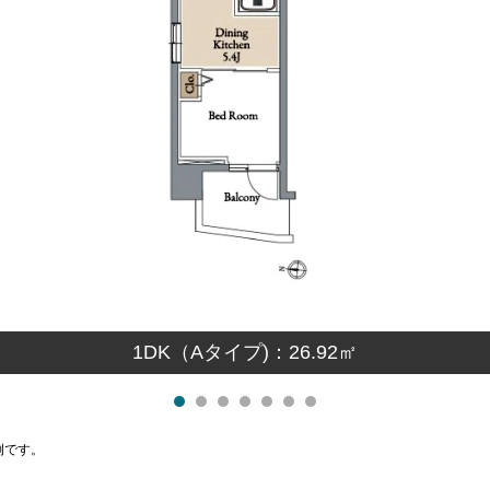
1DK（Aタイプ)：26.92㎡
例です。