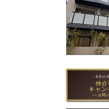
－8月の
仲介
キャン
お問い
＞＞