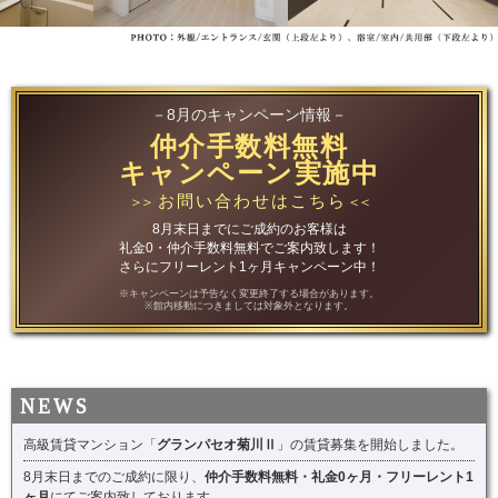
－8月のキャンペーン情報－
仲介手数料無料
キャンペーン実施中
お問い合わせはこちら
＞＞
＜＜
8月末日までにご成約のお客様は
礼金0・仲介手数料無料でご案内致します！
さらにフリーレント1ヶ月キャンペーン中！
※キャンペーンは予告なく変更終了する場合があります。
※館内移動につきましては対象外となります。
高級賃貸マンション「
グランパセオ菊川Ⅱ
」の賃貸募集を開始しました。
8月末日までのご成約に限り、
仲介手数料無料・礼金0ヶ月・フリーレント1
ヶ月
にてご案内致しております。