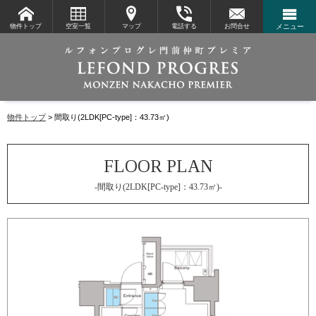
物件トップ
空室一覧
マップ
電話する
お問合せ
メニュー
物件トップ
間取り(2LDK[PC-type]：43.73㎡)
-間取り(2LDK[PC-type]：43.73㎡)-