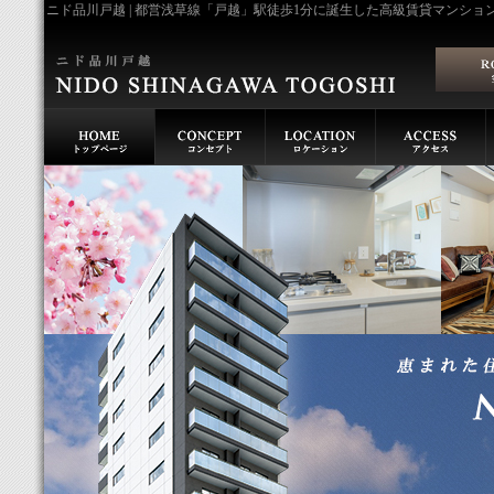
ニド品川戸越 | 都営浅草線「戸越」駅徒歩1分に誕生した高級賃貸マンショ