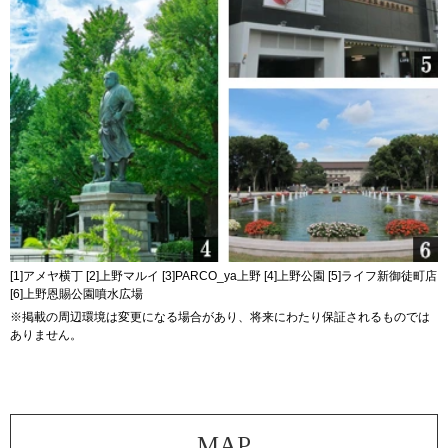
[1]アメヤ横丁 [2]上野マルイ [3]PARCO_ya上野 [4]上野公園 [5]ライフ新御徒町店
[6]上野恩賜公園噴水広場
※掲載の周辺環境は変更になる場合があり、将来にわたり保証されるものでは
ありません。