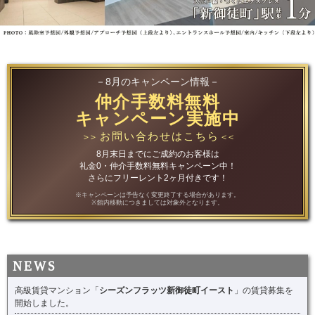
－8月のキャンペーン情報－
仲介手数料無料
キャンペーン実施中
お問い合わせはこちら
＞＞
＜＜
8月末日までにご成約のお客様は
礼金0・仲介手数料無料キャンペーン中！
さらにフリーレント2ヶ月付きです！
※キャンペーンは予告なく変更終了する場合があります。
※館内移動につきましては対象外となります。
高級賃貸マンション「
シーズンフラッツ新御徒町イースト
」の賃貸募集を
開始しました。