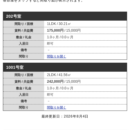
各部屋を
タップ
すると間取り図が表示されます。
202号室
1LDK
30.21㎡
間取り / 面積
175,000円
15,000円
賃料 / 共益費
1.0ヶ月
0.0ヶ月
敷金 / 礼金
入居日
即可
備考
－
間取り
間取りを開く
1001号室
2LDK
41.56㎡
間取り / 面積
242,000円
15,000円
賃料 / 共益費
1.0ヶ月
0.0ヶ月
敷金 / 礼金
入居日
即可
備考
－
間取り
間取りを開く
最終更新日：2026年8月4日