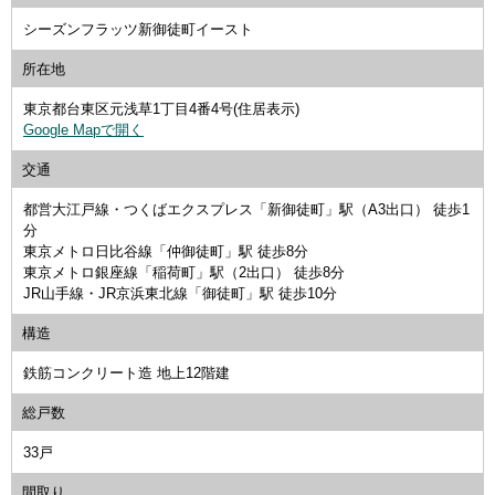
シーズンフラッツ新御徒町イースト
所在地
東京都台東区元浅草1丁目4番4号(住居表示)
Google Mapで開く
交通
都営大江戸線・つくばエクスプレス「新御徒町」駅（A3出口） 徒歩1
分
東京メトロ日比谷線「仲御徒町」駅 徒歩8分
東京メトロ銀座線「稲荷町」駅（2出口） 徒歩8分
JR山手線・JR京浜東北線「御徒町」駅 徒歩10分
構造
鉄筋コンクリート造 地上12階建
総戸数
33戸
間取り