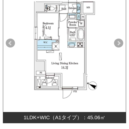
1LDK+WIC（A1タイプ）：45.06㎡