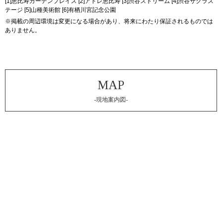
[1]恵比寿ガーデンプレイス [2]アトレ恵比寿 [3]渋谷ストリーム [4]渋谷サクラス
テージ [5]山種美術館 [6]有栖川宮記念公園
※掲載の周辺環境は変更になる場合があり、将来にわたり保証されるものでは
ありません。
-現地案内図-