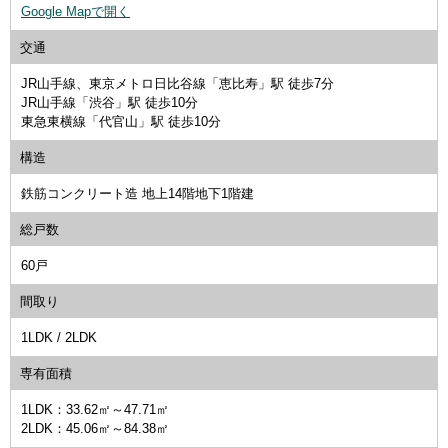
Google Mapで開く
交通
JR山手線、東京メトロ日比谷線「恵比寿」駅 徒歩7分
JR山手線「渋谷」駅 徒歩10分
東急東横線「代官山」駅 徒歩10分
構造
鉄筋コンクリート造 地上14階地下1階建
総戸数
60戸
間取り
1LDK / 2LDK
専有面積
1LDK：33.62㎡～47.71㎡
2LDK：45.06㎡～84.38㎡