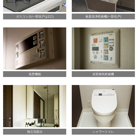
ガスコンロ(一部住戸は2口)
食器洗浄乾燥機(一部住戸)
追焚機能
浴室換気乾燥機
独立洗面台
シャワートイレ