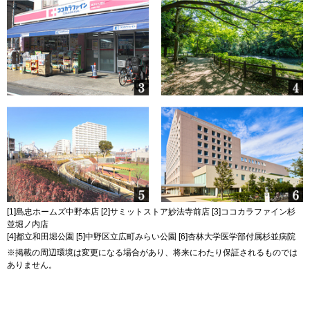
[1]島忠ホームズ中野本店 [2]サミットストア妙法寺前店 [3]ココカラファイン杉
並堀ノ内店
[4]都立和田堀公園 [5]中野区立広町みらい公園 [6]杏林大学医学部付属杉並病院
※掲載の周辺環境は変更になる場合があり、将来にわたり保証されるものでは
ありません。