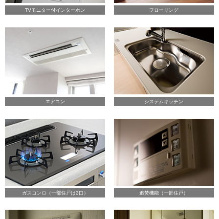
TVモニター付インターホン
フローリング
エアコン
システムキッチン
ガスコンロ（一部住戸は2口）
追焚機能（一部住戸）