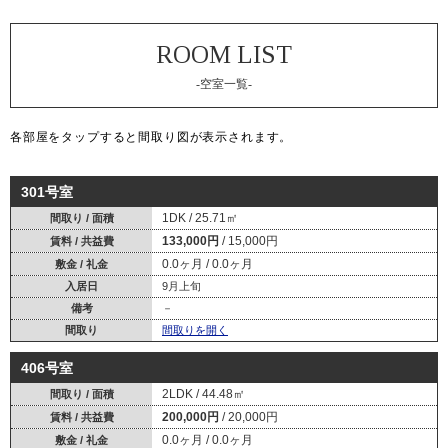
-空室一覧-
各部屋を
タップ
すると間取り図が表示されます。
301号室
1DK
25.71㎡
間取り / 面積
133,000円
15,000円
賃料 / 共益費
0.0ヶ月
0.0ヶ月
敷金 / 礼金
入居日
9月上旬
備考
－
間取り
間取りを開く
406号室
2LDK
44.48㎡
間取り / 面積
200,000円
20,000円
賃料 / 共益費
0.0ヶ月
0.0ヶ月
敷金 / 礼金