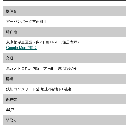
物件名
アーバンパーク方南町Ⅱ
所在地
東京都杉並区堀ノ内2丁目11-26（住居表示）
Google Mapで開く
交通
東京メトロ丸ノ内線「方南町」駅 徒歩7分
構造
鉄筋コンクリート造 地上4階地下1階建
総戸数
44戸
間取り