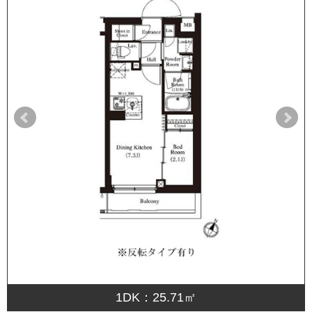
1DK：25.71㎡