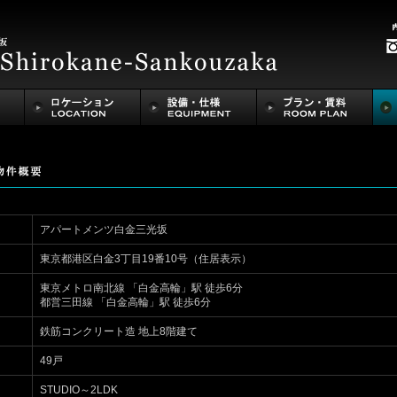
アパートメンツ白金三光坂
東京都港区白金3丁目19番10号（住居表示）
東京メトロ南北線 「白金高輪」駅 徒歩6分
都営三田線 「白金高輪」駅 徒歩6分
鉄筋コンクリート造 地上8階建て
49戸
STUDIO～2LDK