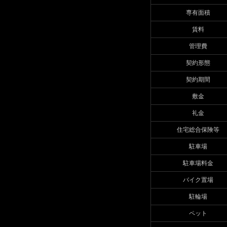
専有面積
賃料
管理費
契約形態
契約期間
敷金
礼金
住宅総合保険等
駐車場
駐車場料金
バイク置場
駐輪場
ペット