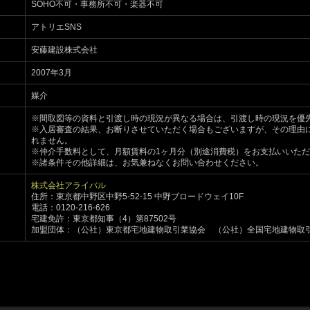
SOHO不可・事務所不可・楽器不可
アトリエSNS
安藤建設株式会社
2007年3月
媒介
※間取図等の資料と引渡し時の現況が異なる場合は、引渡し時の現況を優
※入居審査の結果、お断りさせていただく場合もございますが、その理由
れません。
※仲介手数料として、月額賃料の1ヶ月分（別途消費税）をお支払いいた
※諸条件その他詳細は、お気兼ねなくお問い合わせください。
株式会社アライバル
住所：
東京都中野区中野5-52-15 中野ブロードウェイ10F
電話：
0120-216-626
宅建免許：
東京都知事（4）第87502号
加盟団体：
（公社）東京都宅地建物取引業協会
（公社）全国宅地建物取