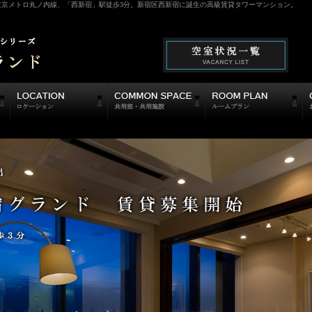
 東京メトロ丸ノ内線、「西新宿」駅徒歩3分。新宿区西新宿に誕生の高級賃貸タワーマンション。