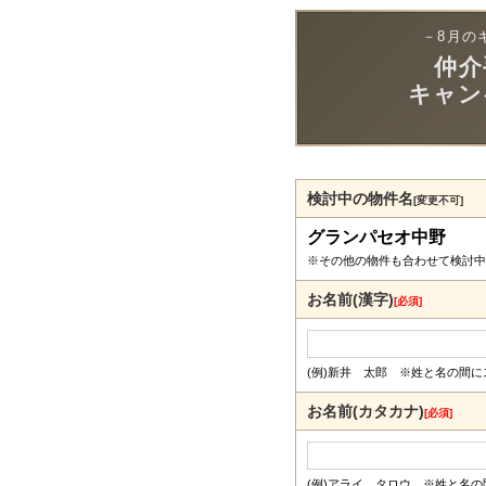
－8月の
仲介
キャン
検討中の物件名
[変更不可]
グランパセオ中野
※その他の物件も合わせて検討中
お名前(漢字)
[必須]
(例)新井 太郎 ※姓と名の間
お名前(カタカナ)
[必須]
(例)アライ タロウ ※姓と名