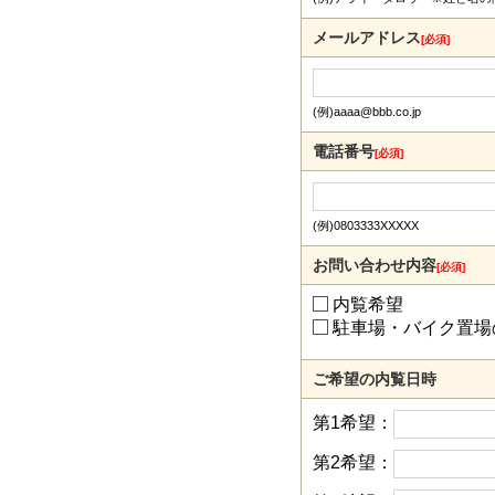
メールアドレス
[必須]
(例)aaaa@bbb.co.jp
電話番号
[必須]
(例)0803333XXXXX
お問い合わせ内容
[必須]
内覧希望
駐車場・バイク置場
ご希望の内覧日時
第1希望：
第2希望：