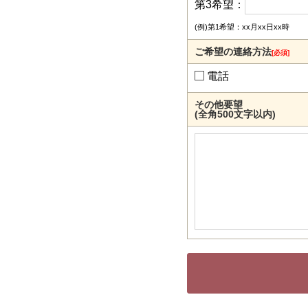
第3希望：
(例)第1希望：xx月xx日xx時
ご希望の連絡方法
[必須]
電話
その他要望
(全角500文字以内)