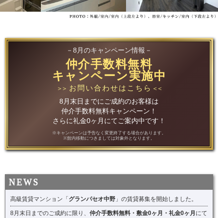
－8月のキャンペーン情報－
仲介手数料無料
キャンペーン実施中
お問い合わせはこちら
＞＞
＜＜
8月末日までにご成約のお客様は
仲介手数料無料キャンペーン！
さらに礼金0ヶ月にてご案内中です！
※キャンペーンは予告なく変更終了する場合があります。
※館内移動につきましては対象外となります。
高級賃貸マンション「
グランパセオ中野
」の賃貸募集を開始しました。
8月末日までのご成約に限り、
仲介手数料無料・敷金0ヶ月・礼金0ヶ月
にて